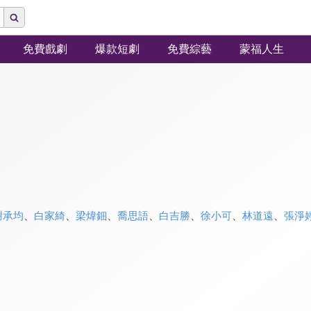
免費戲劇
爆款短劇
免費綜藝
蒙福人生
謝承均
、
白家綺
、
梁煒鈿
、
喬思語
、
白吉勝
、
徐小可
、
林道遠
、
張淨