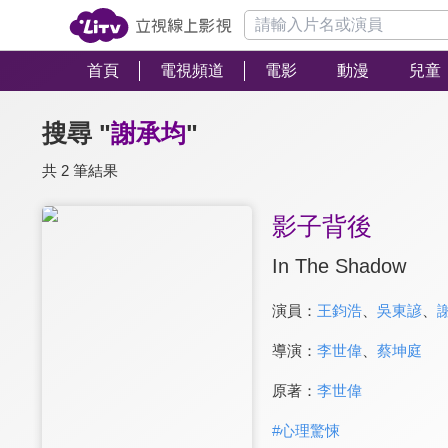
首頁
電視頻道
電影
動漫
兒童
搜尋 "
謝承均
"
共 2 筆結果
影子背後
In The Shadow
演員：
王鈞浩
、
吳東諺
、
導演：
李世偉
、
蔡坤庭
原著：
李世偉
#
心理驚悚