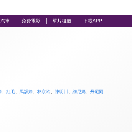
汽車
免費電影
單片租借
下載APP
婷
、
紅毛
、
馬韻婷
、
林京玲
、
陳明川
、
維尼媽
、
丹尼爾