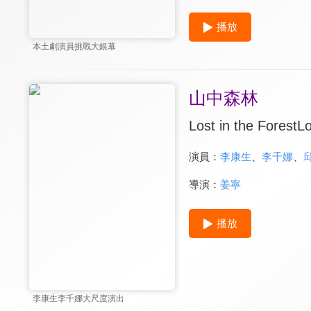
播放
本土劇演員挑戰大銀幕
山中森林
Lost in the ForestLo
演員：
李康生
、
李千娜
、
導演：
姜寧
播放
李康生李千娜大尺度演出