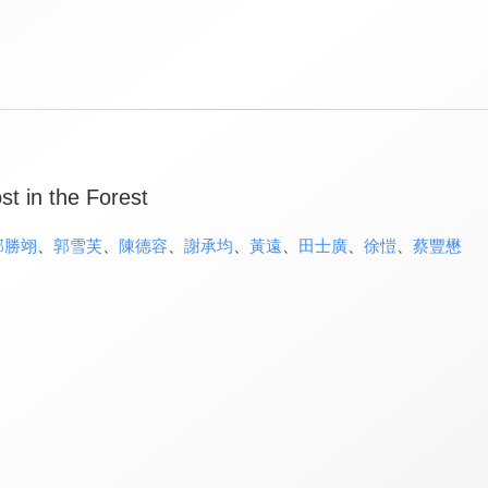
st in the Forest
邱勝翊
、
郭雪芙
、
陳德容
、
謝承均
、
黃遠
、
田士廣
、
徐愷
、
蔡豐懋