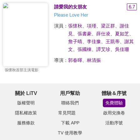
請愛我的女朋友
6.7
Please Love Her
演員：
張懷秋
、
項瑾
、
梁正群
、
謝佳
見
、
張書豪
、
薛仕凌
、
夏如芝
、
詹子晴
、
李佳豫
、
王凱蒂
、
謝其
文
、
張國棟
、
譚艾珍
、
吳佳珊
導演：
郭春暉
、
林清振
張懷秋首部主演電影
關於 LiTV
用戶幫助
體驗＆序號
版權聲明
聯絡我們
免費體驗
隱私權政策
常見問題
啟用兌換卷
服務條款
下載 APP
活動序號
TV 使用教學