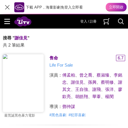
下載 APP，海量影劇免登入立即看
登入 / 註冊
搜尋 "
謝佳見
"
共 2 筆結果
售命
6.7
Life For Sale
演員：
傅孟柏
、
曾之喬
、
蔡淑臻
、
李銘
忠
、
謝佳見
、
孫興
、
蔡明修
、
謝
其文
、
王自強
、
謝飛
、
張洋
、
廖
欽亮
、
胡皓翔
、
華葦
、
楊閔
導演：
鄧仲謀
#
黑色喜劇
#
犯罪喜劇
最荒誕黑色暴力電影