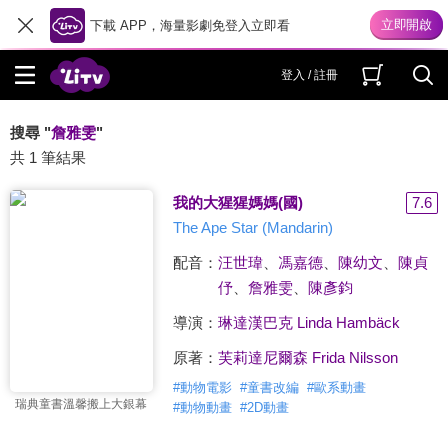
下載 APP，海量影劇免登入立即看
登入 / 註冊
搜尋 "
詹雅雯
"
共 1 筆結果
我的大猩猩媽媽(國)
7.6
The Ape Star (Mandarin)
配音：
汪世瑋
、
馮嘉德
、
陳幼文
、
陳貞
伃
、
詹雅雯
、
陳彥鈞
導演：
琳達漢巴克 Linda Hambäck
原著：
芙莉達尼爾森 Frida Nilsson
#
動物電影
#
童書改編
#
歐系動畫
瑞典童書溫馨搬上大銀幕
#
動物動畫
#
2D動畫