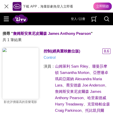
下載 APP，海量影劇免登入立即看
登入 / 註冊
搜尋 "
詹姆斯安東尼皮爾森 James Anthony Pearson
"
共 1 筆結果
控制(經典重映數位版)
8.6
Control
演員：
山姆萊利 Sam Riley
、
珊曼莎摩
頓 Samantha Morton
、
亞歷珊卓
瑪莉亞羅納 Alexandra Maria
Lara
、
喬安德森 Joe Anderson
、
詹姆斯安東尼皮爾森 James
Anthony Pearson
、
哈里索德威
影史評價最高的音樂電影
Harry Treadaway
、
克雷格帕金森
Craig Parkinson
、
托比凱貝爾