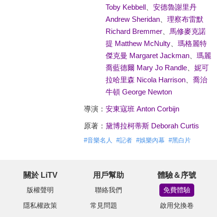
Toby Kebbell
、
安德魯謝里丹
Andrew Sheridan
、
理察布雷默
Richard Bremmer
、
馬修麥克諾
提 Matthew McNulty
、
瑪格麗特
傑克曼 Margaret Jackman
、
瑪麗
喬藍德爾 Mary Jo Randle
、
妮可
拉哈里森 Nicola Harrison
、
喬治
牛頓 George Newton
導演：
安東寇班 Anton Corbijn
原著：
黛博拉柯蒂斯 Deborah Curtis
#
音樂名人
#
記者
#
娛樂內幕
#
黑白片
關於 LiTV
用戶幫助
體驗＆序號
版權聲明
聯絡我們
免費體驗
隱私權政策
常見問題
啟用兌換卷