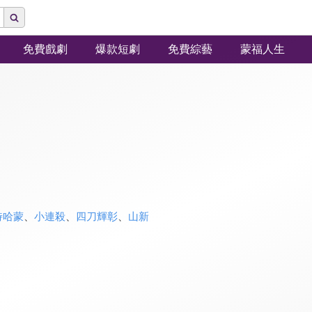
免費戲劇
爆款短劇
免費綜藝
蒙福人生
特哈蒙
、
小連殺
、
四刀輝彰
、
山新