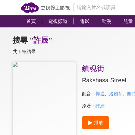
首頁
電視頻道
電影
動漫
兒童
搜尋 "
許辰
"
共 1 筆結果
鎮魂街
Rakshasa Street
配音：
郭盛
、
洛如菲
、
圖
原著：
許辰
播放