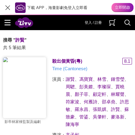
下載 APP，海量影劇免登入立即看
登入 / 註冊
搜尋 "
許賢
"
共 5 筆結果
殺出個黃昏(粵)
8.1
Time (Cantonese)
演員：
謝賢
、
馮寶寶
、
林雪
、
鍾雪瑩
、
周驄
、
彭美嫦
、
李璨琛
、
賈曉
晨
、
顏子菲
、
顧定軒
、
林耀聲
、
符家浚
、
何雁詩
、
邵卓堯
、
許思
敏
、
羅永昌
、
張凱娸
、
許賢
、
蘇
致豪
、
管鋈
、
吳肇軒
、
麥洛新
、
影帝林家棟監製及編劇
陳海寧
導演：
高子彬