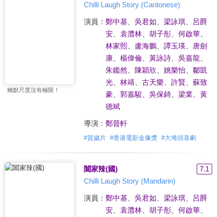
Chilli Laugh Story (Cantonese)
演員：
鄭中基
、
吳君如
、
梁詠琪
、
呂爵
安
、
袁澧林
、
胡子彤
、
何啟華
、
林家熙
、
盧海鵬
、
譚玉瑛
、
唐劍
康
、
楊偉倫
、
黃詠詩
、
吳嘉龍
、
朱鑑然
、
陳穎欣
、
姚樂怡
、
鄒凱
光
、
林靖
、
古天樂
、
許賢
、
蘇致
幽默尺度沒有極限！
豪
、
郭嘉駿
、
吳保錡
、
梁業
、
黃
德斌
導演：
鄭晉軒
#
賀歲片
#
香港電影金像獎
#
大堆頭喜劇
闔家辣(國)
7.1
Chilli Laugh Story (Mandarin)
演員：
鄭中基
、
吳君如
、
梁詠琪
、
呂爵
安
、
袁澧林
、
胡子彤
、
何啟華
、