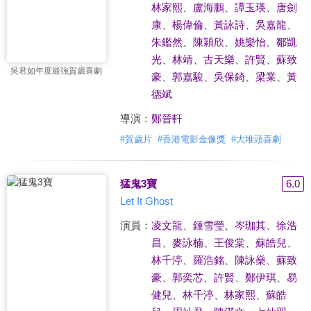
林家熙
、
盧海鵬
、
譚玉瑛
、
唐劍
康
、
楊偉倫
、
黃詠詩
、
吳嘉龍
、
朱鑑然
、
陳穎欣
、
姚樂怡
、
鄒凱
光
、
林靖
、
古天樂
、
許賢
、
蘇致
吳君如年度最強賀歲喜劇
豪
、
郭嘉駿
、
吳保錡
、
梁業
、
黃
德斌
導演：
鄭晉軒
#
賀歲片
#
香港電影金像獎
#
大堆頭喜劇
猛鬼3寶
6.0
Let It Ghost
演員：
凌文龍
、
鍾雪瑩
、
岑珈其
、
徐浩
昌
、
麥詠楠
、
王俊棠
、
蘇皓兒
、
林千渟
、
羅浩銘
、
陳詠燊
、
蘇致
豪
、
郭奕芯
、
許賢
、
鄭伊琪
、
易
健兒
、
林千渟
、
林家熙
、
蘇皓