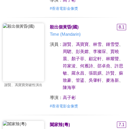
#
香港電影金像獎
殺出個黃昏(國)
8.1
Time (Mandarin)
演員：
謝賢
、
馮寶寶
、
林雪
、
鍾雪瑩
、
周驄
、
彭美嫦
、
李璨琛
、
賈曉
晨
、
顏子菲
、
顧定軒
、
林耀聲
、
符家浚
、
何雁詩
、
邵卓堯
、
許思
敏
、
羅永昌
、
張凱娸
、
許賢
、
蘇
致豪
、
管鋈
、
吳肇軒
、
麥洛新
、
謝賢、馮寶寶突破性演出
陳海寧
導演：
高子彬
#
香港電影金像獎
闔家辣(粵)
7.1