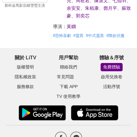
兒
、
周祉君
、
陳湛文
、
七仙羽
、
新科金馬影后鍾雪瑩主演
余安安
、
朱栢康
、
鄧月平
、
蘇致
豪
、
郭奕芯
導演：
黃鐦
#
恐怖喜劇
#
靈異
#
中式靈異
#
降妖伏魔
關於 LiTV
用戶幫助
體驗＆序號
版權聲明
聯絡我們
免費體驗
隱私權政策
常見問題
啟用兌換卷
服務條款
下載 APP
活動序號
TV 使用教學