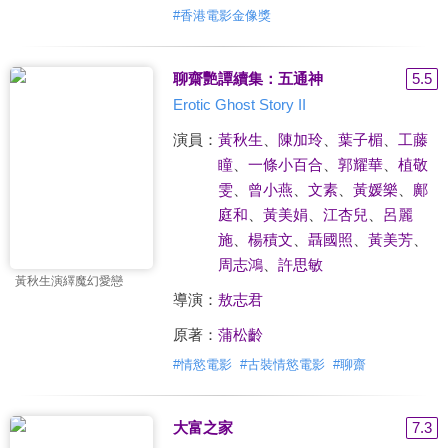
#
香港電影金像獎
聊齋艷譚續集：五通神
5.5
Erotic Ghost Story II
演員：
黃秋生
、
陳加玲
、
葉子楣
、
工藤
瞳
、
一條小百合
、
郭耀華
、
植敬
雯
、
曾小燕
、
文素
、
黃媛樂
、
鄺
庭和
、
黃美娟
、
江杏兒
、
呂麗
施
、
楊積文
、
聶國照
、
黃美芳
、
周志鴻
、
許思敏
黃秋生演繹魔幻愛戀
導演：
敖志君
原著：
蒲松齡
#
情慾電影
#
古裝情慾電影
#
聊齋
大富之家
7.3