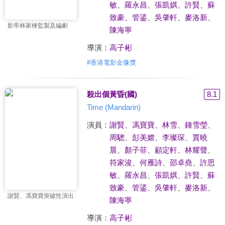
敏
、
羅永昌
、
張凱娸
、
許賢
、
蘇
致豪
、
管鋈
、
吳肇軒
、
麥洛新
、
影帝林家棟監製及編劇
陳海寧
導演：
高子彬
#
香港電影金像獎
殺出個黃昏(國)
8.1
Time (Mandarin)
演員：
謝賢
、
馮寶寶
、
林雪
、
鍾雪瑩
、
周驄
、
彭美嫦
、
李璨琛
、
賈曉
晨
、
顏子菲
、
顧定軒
、
林耀聲
、
符家浚
、
何雁詩
、
邵卓堯
、
許思
敏
、
羅永昌
、
張凱娸
、
許賢
、
蘇
致豪
、
管鋈
、
吳肇軒
、
麥洛新
、
謝賢、馮寶寶突破性演出
陳海寧
導演：
高子彬