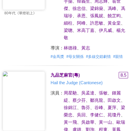
宇揚
、
韓義生
、
周志輝
、
翁世
傑
、
徐忠信
、
梁錦燊
、
馮峰
、
馮
80年代《華燈初上》
瑞珍
、
承恩
、
張鳳妮
、
饒芷昀
、
細柱
、
阿峰
、
許思敏
、
黃金棠
、
梁聰
、
米高丁嘉
、
伊凡威
、
楊允
敬
導演：
林德祿
、
黃志
#
金馬獎
#
母女關係
#
多線交錯劇情
#
親情
九品芝麻官(粵)
8.5
Hail the Judge (Cantonese)
演員：
周星馳
、
吳孟達
、
張敏
、
鍾麗
緹
、
蔡少芬
、
鄒兆龍
、
田啟文
、
徐錦江
、
魯芬
、
谷峰
、
夏萍
、
梁
榮忠
、
吳回
、
李健仁
、
苑瓊丹
、
黃一飛
、
吳啟華
、
黃一山
、
歐瑞
偉
、
盧雄
、
劉洵
、
程東
、
黃鳳