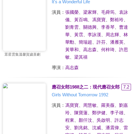
It's a Wonderful Life
演員：
張國榮
、
梁家輝
、
毛舜筠
、
袁詠
儀
、
黃百鳴
、
馮寶寶
、
鄭裕玲
、
劉青雲
、
關德興
、
李香琴
、
曹達
華
、
黃霑
、
李詠漢
、
周志輝
、
林
華勳
、
簡瑞超
、
許芬
、
潘雁英
、
黃華和
、
高志森
、
何梓琦
、
許思
眾星雲集溫馨賀歲喜劇
敏
、
梁其禧
導演：
高志森
應召女郎1988之二：現代應召女郎
7.2
Girls Without Tomorrow 1992
演員：
馮寶寶
、
周慧敏
、
羅美薇
、
劉嘉
玲
、
陳寶蓮
、
鄭伊健
、
李子雄
、
程東
、
顏仟汶
、
吳啟明
、
許志
安
、
劉兆銘
、
沈威
、
潘震偉
、
雷