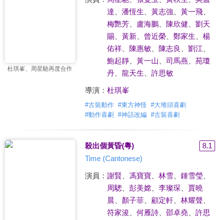
達
、
潘恆生
、
黃志強
、
黃一飛
、
梅艷芳
、
盧海鵬
、
陳欣健
、
劉天
賜
、
黃新
、
曾近榮
、
鄭家生
、
楊
佑祥
、
陳惠敏
、
陳志良
、
劉江
、
鮑起靜
、
黃一山
、
司馬燕
、
苑瓊
杜琪峯、周星馳再度合作
丹
、
龍天生
、
許思敏
導演：
杜琪峯
#
古裝動作
#
東方神怪
#
大堆頭喜劇
#
動作喜劇
#
神話改編
#
古裝喜劇
殺出個黃昏(粵)
8.1
Time (Cantonese)
演員：
謝賢
、
馮寶寶
、
林雪
、
鍾雪瑩
、
周驄
、
彭美嫦
、
李璨琛
、
賈曉
晨
、
顏子菲
、
顧定軒
、
林耀聲
、
符家浚
、
何雁詩
、
邵卓堯
、
許思