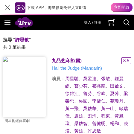
下載 APP，海量影劇免登入立即看
登入 / 註冊
搜尋 "
許思敏
"
共 9 筆結果
九品芝麻官(國)
8.5
Hail the Judge (Mandarin)
演員：
周星馳
、
吳孟達
、
張敏
、
鍾麗
緹
、
蔡少芬
、
鄒兆龍
、
田啟文
、
徐錦江
、
魯芬
、
谷峰
、
夏萍
、
梁
榮忠
、
吳回
、
李健仁
、
苑瓊丹
、
黃一飛
、
吳啟華
、
黃一山
、
歐瑞
偉
、
盧雄
、
劉洵
、
程東
、
黃鳳
周星馳經典喜劇
瓊
、
梁啟智
、
曾健明
、
楊和
、
凌
漢
、
黃雄
、
許思敏