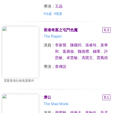
導演：
王晶
#
法庭
#
冤案
香港奇案之屯門色魔
6.3
The Rapist
演員：
李家聲
、
陳國邦
、
張睿玲
、
黃華
和
、
葉廣儉
、
魏德禮
、
錢軍
、
許
思敏
、
卓慧敏
、
馮寶文
、
賈鳳梧
導演：
查傳誼
震驚香港社會真實案件
濟公
8.1
The Mad Monk
演員：
周星馳
、
張曼玉
、
黃秋生
、
吳孟