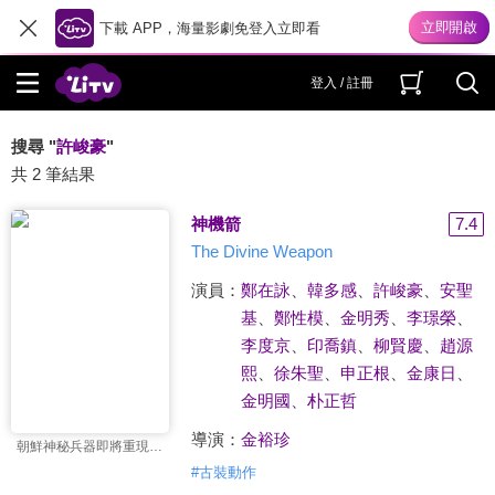
下載 APP，海量影劇免登入立即看
登入 / 註冊
搜尋 "
許峻豪
"
共 2 筆結果
神機箭
7.4
The Divine Weapon
演員：
鄭在詠
、
韓多感
、
許峻豪
、
安聖
基
、
鄭性模
、
金明秀
、
李璟榮
、
李度京
、
印喬鎮
、
柳賢慶
、
趙源
熙
、
徐朱聖
、
申正根
、
金康日
、
金明國
、
朴正哲
導演：
金裕珍
朝鮮神秘兵器即將重現…
#
古裝動作