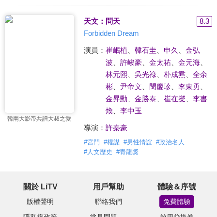
天文：問天
8.3
Forbidden Dream
演員：
崔岷植
、
韓石圭
、
申久
、
金弘
波
、
許峻豪
、
金太祐
、
金元海
、
林元熙
、
吳光祿
、
朴成焄
、
全余
彬
、
尹帝文
、
閔慶珍
、
李東勇
、
金昇勳
、
金勝泰
、
崔在燮
、
李書
煥
、
李中玉
韓兩大影帝共譜大叔之愛
導演：
許秦豪
#
宮鬥
#
權謀
#
男性情誼
#
政治名人
#
人文歷史
#
青龍獎
關於 LiTV
用戶幫助
體驗＆序號
版權聲明
聯絡我們
免費體驗