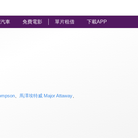
汽車
免費電影
單片租借
下載APP
mpson
、
馬澤埃特威 Major Attaway
、