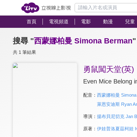
首頁
電視頻道
電影
動漫
兒童
搜尋 "
西蒙娜柏曼 Simona Berman
"
共 1 筆結果
勇鼠闖天堂(英)
Even Mice Belong i
配音：
西蒙娜柏曼 Simona 
萊恩安迪斯 Ryan An
導演：
揚布貝尼切克 Jan Bu
原著：
伊娃普洛夏茲柯娃 Iva 