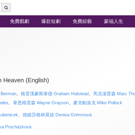
免費戲劇
爆款短劇
免費綜藝
蒙福人生
n Heaven (English)
Berman
、
格雷漢豪斯泰德 Graham Halstead
、
馬克湯普森 Marc Tho
des
、
韋恩格雷森 Wayne Grayson
、
麥克帕洛克 Mike Pollock
benicek
、
德妮莎格林莫娃 Denisa Grimmová
Procházková