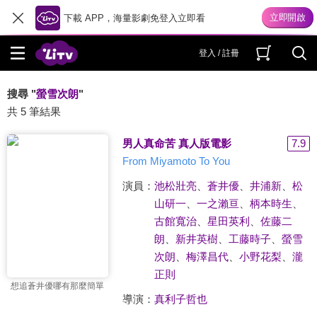
下載 APP，海量影劇免登入立即看
登入 / 註冊
搜尋 "
螢雪次朗
"
共 5 筆結果
男人真命苦 真人版電影
7.9
From Miyamoto To You
演員：
池松壯亮
、
蒼井優
、
井浦新
、
松
山研一
、
一之瀨亘
、
柄本時生
、
古館寬治
、
星田英利
、
佐藤二
朗
、
新井英樹
、
工藤時子
、
螢雪
次朗
、
梅澤昌代
、
小野花梨
、
瀧
正則
想追蒼井優哪有那麼簡單
導演：
真利子哲也