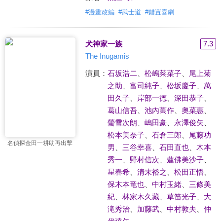
#
漫畫改編
#
武士道
#
錯置喜劇
犬神家一族
7.3
The Inugamis
演員：
石坂浩二
、
松嶋菜菜子
、
尾上菊
之助
、
富司純子
、
松坂慶子
、
萬
田久子
、
岸部一德
、
深田恭子
、
葛山信吾
、
池內萬作
、
奧菜惠
、
螢雪次朗
、
嶋田豪
、
永澤俊矢
、
松本美奈子
、
石倉三郎
、
尾藤功
名偵探金田一耕助再出擊
男
、
三谷幸喜
、
石田直也
、
木本
秀一
、
野村信次
、
蓮佛美沙子
、
星春希
、
清末裕之
、
松田正悟
、
保木本竜也
、
中村玉緒
、
三條美
紀
、
林家木久藏
、
草笛光子
、
大
滝秀治
、
加藤武
、
中村敦夫
、
仲