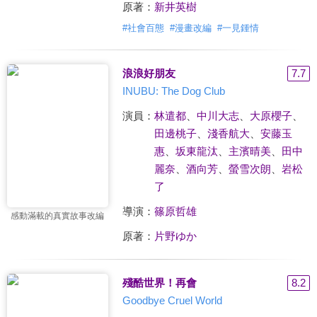
原著：
新井英樹
#
社會百態
#
漫畫改編
#
一見鍾情
浪浪好朋友
7.7
INUBU: The Dog Club
演員：
林遣都
、
中川大志
、
大原櫻子
、
田邊桃子
、
淺香航大
、
安藤玉
惠
、
坂東龍汰
、
主濱晴美
、
田中
麗奈
、
酒向芳
、
螢雪次朗
、
岩松
了
導演：
篠原哲雄
感動滿載的真實故事改編
原著：
片野ゆか
殘酷世界！再會
8.2
Goodbye Cruel World