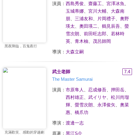
演員：
西島秀俊
、
齋藤工
、
宮澤冰魚
、
玉城蒂娜
、
宮川大輔
、
大森南
朋
、
三浦友和
、
片岡禮子
、
奧野
瑛太
、
奧田瑛二
、
鶴見辰吾
、
螢
雪次朗
、
前田旺志郎
、
若林時
英
、
青木柚
、
茂呂師岡
黑夜降臨，百鬼夜行
導演：
大森立嗣
武士老師
7.4
The Master Samurai
演員：
市原隼人
、
忍成修吾
、
押田岳
、
西村雄正
、
武イリヤ
、
松川尚瑠
輝
、
螢雪次朗
、
永澤俊矢
、
奧菜
惠
、
橋爪功
導演：
渡邊一志
充滿歡笑、感動的穿越劇
原著：
黑江S介