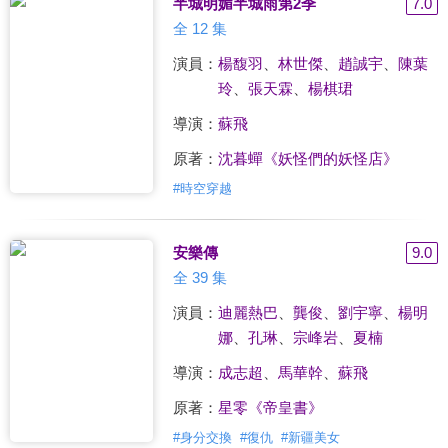
半城明媚半城雨第2季
7.0
全 12 集
演員：
楊馥羽
、
林世傑
、
趙誠宇
、
陳葉
玲
、
張天霖
、
楊棋珺
導演：
蘇飛
原著：
沈暮蟬《妖怪們的妖怪店》
#
時空穿越
安樂傳
9.0
全 39 集
演員：
迪麗熱巴
、
龔俊
、
劉宇寧
、
楊明
娜
、
孔琳
、
宗峰岩
、
夏楠
導演：
成志超
、
馬華幹
、
蘇飛
原著：
星零《帝皇書》
#
身分交換
#
復仇
#
新疆美女