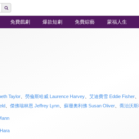
免費戲劇
爆款短劇
免費綜藝
蒙福人生
h Taylor
、
勞倫斯哈威 Laurence Harvey
、
艾迪費雪 Eddie Fisher
ld
、
傑佛瑞林恩 Jeffrey Lynn
、
蘇珊奧利佛 Susan Oliver
、
喬治沃斯科韋
Mann
Hara