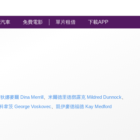
汽車
免費電影
單片租借
下載APP
、
狄娜麥爾 Dina Merrill
、
米爾德里德鄧露克 Mildred Dunnock
、
茨 George Voskovec
、
凱伊麥德福德 Kay Medford