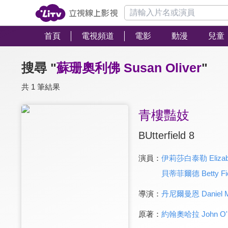
首頁
電視頻道
電影
動漫
兒童
搜尋 "
蘇珊奧利佛 Susan Oliver
"
共 1 筆結果
青樓豔妓
BUtterfield 8
演員：
伊莉莎白泰勒 Elizabet
貝蒂菲爾德 Betty Fie
導演：
丹尼爾曼恩 Daniel 
原著：
約翰奧哈拉 John O'