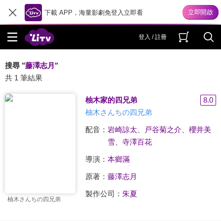
下載 APP，海量影劇免登入立即看
登入 / 註冊
搜尋 "
藤澤志月
"
共 1 筆結果
柚木家的四兄弟
8.0
柚木さんちの四兄弟
配音：
岩崎諒太
、
戸谷菊之介
、
櫻井美
雪
、
寺澤百花
導演：
本鄉滿
原著：
藤澤志月
製作公司：
朱夏
柚木さんちの四兄弟