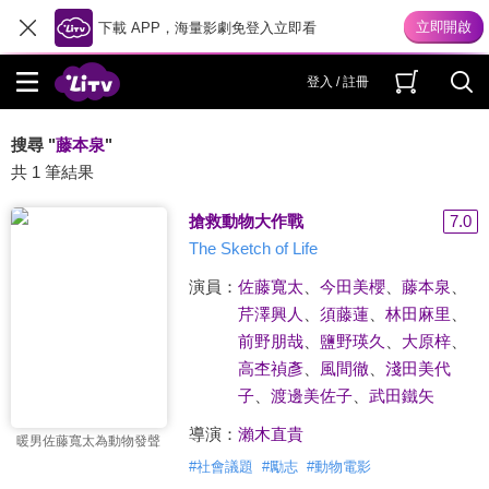
下載 APP，海量影劇免登入立即看
登入 / 註冊
搜尋 "
藤本泉
"
共 1 筆結果
搶救動物大作戰
7.0
The Sketch of Life
演員：
佐藤寬太
、
今田美櫻
、
藤本泉
、
芹澤興人
、
須藤蓮
、
林田麻里
、
前野朋哉
、
鹽野瑛久
、
大原梓
、
高杢禎彥
、
風間徹
、
淺田美代
子
、
渡邊美佐子
、
武田鐵矢
導演：
瀨木直貴
暖男佐藤寬太為動物發聲
#
社會議題
#
勵志
#
動物電影