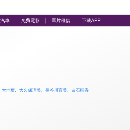
汽車
免費電影
單片租借
下載APP
、
大地葉
、
大久保瑠美
、
長谷川育美
、
白石晴香