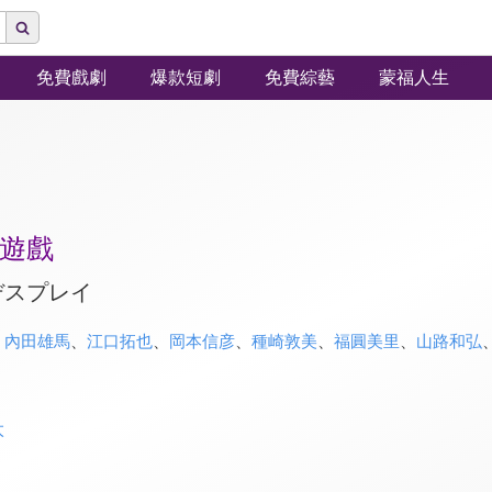
免費戲劇
爆款短劇
免費綜藝
蒙福人生
遊戲
デスプレイ
、
內田雄馬
、
江口拓也
、
岡本信彦
、
種崎敦美
、
福圓美里
、
山路和弘
太