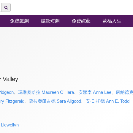
免費戲劇
爆款短劇
免費綜藝
蒙福人生
Valley
idgeon
、
瑪琳奧哈拉 Maureen O'Hara
、
安娜李 Anna Lee
、
唐納德克里
Fitzgerald
、
薩拉奧爾古德 Sara Allgood
、
安·E·托德 Ann E. Todd
lewellyn