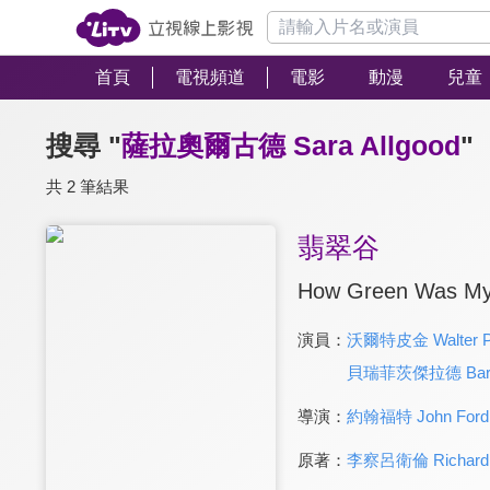
首頁
電視頻道
電影
動漫
兒童
搜尋 "
薩拉奧爾古德 Sara Allgood
"
共 2 筆結果
翡翠谷
How Green Was My 
演員：
沃爾特皮金 Walter P
貝瑞菲茨傑拉德 Barry 
導演：
約翰福特 John Ford
原著：
李察呂衛倫 Richard L