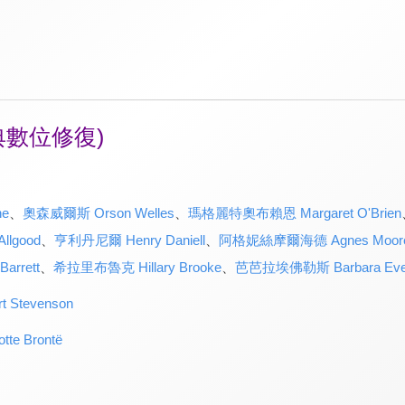
典數位修復)
ne
、
奧森威爾斯 Orson Welles
、
瑪格麗特奧布賴恩 Margaret O'Brien
lgood
、
亨利丹尼爾 Henry Daniell
、
阿格妮絲摩爾海德 Agnes Moore
arrett
、
希拉里布魯克 Hillary Brooke
、
芭芭拉埃佛勒斯 Barbara Ever
Stevenson
e Brontë