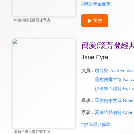
#
奧斯卡金像獎
播放
約翰福特連莊最佳導演
簡愛(瓊芳登經
Jane Eyre
演員：
瓊芳登 Joan Fontai
薩拉奧爾古德 Sara Al
伊迪絲巴瑞特 Edith B
導演：
羅伯史蒂文遜 Robert 
原著：
夏綠蒂勃朗特 Charlott
#
數位經典修復
奧斯卡影后瓊芳登主演