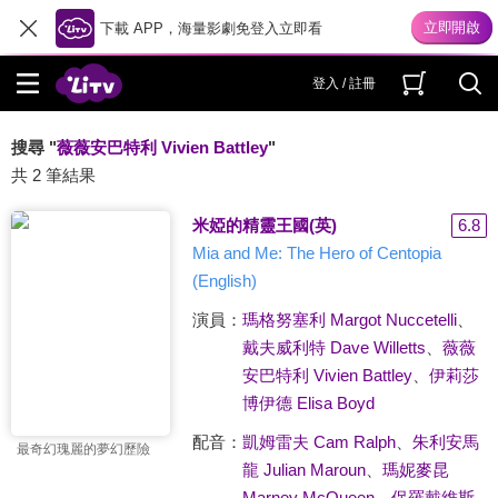
下載 APP，海量影劇免登入立即看
登入 / 註冊
搜尋 "
薇薇安巴特利 Vivien Battley
"
共 2 筆結果
米婭的精靈王國(英)
6.8
Mia and Me: The Hero of Centopia
(English)
演員：
瑪格努塞利 Margot Nuccetelli
、
戴夫威利特 Dave Willetts
、
薇薇
安巴特利 Vivien Battley
、
伊莉莎
博伊德 Elisa Boyd
配音：
凱姆雷夫 Cam Ralph
、
朱利安馬
最奇幻瑰麗的夢幻歷險
龍 Julian Maroun
、
瑪妮麥昆
Marney McQueen
、
保羅戴維斯