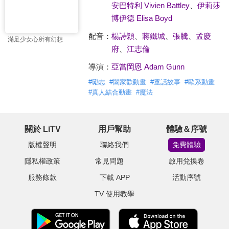
安巴特利 Vivien Battley
、
伊莉莎
博伊德 Elisa Boyd
配音：
楊詩穎
、
蔣鐵城
、
張騰
、
孟慶
滿足少女心所有幻想
府
、
江志倫
導演：
亞當岡恩 Adam Gunn
#
勵志
#
闔家歡動畫
#
童話故事
#
歐系動畫
#
真人結合動畫
#
魔法
關於 LiTV
用戶幫助
體驗＆序號
版權聲明
聯絡我們
免費體驗
隱私權政策
常見問題
啟用兌換卷
服務條款
下載 APP
活動序號
TV 使用教學