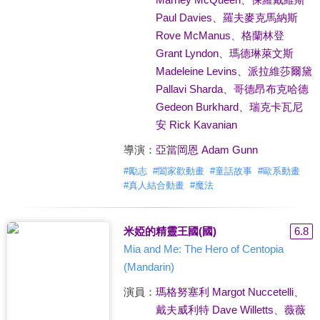
Paul Davies
、
羅夫麥克馬納斯
Rove McManus
、
格蘭林登
Grant Lyndon
、
瑪德琳萊文斯
Madeleine Levins
、
派拉維莎爾黛
Pallavi Sharda
、
哥德昂布克哈德
Gedeon Burkhard
、
瑞克卡瓦尼
安 Rick Kavanian
導演：
亞當岡恩 Adam Gunn
#
勵志
#
闔家歡動畫
#
童話故事
#
歐系動畫
#
真人結合動畫
#
魔法
米婭的精靈王國(國)
6.8
Mia and Me: The Hero of Centopia
(Mandarin)
演員：
瑪格努塞利 Margot Nuccetelli
、
戴夫威利特 Dave Willetts
、
薇薇