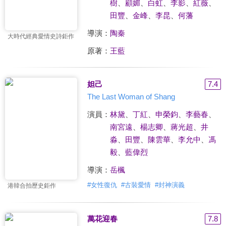
樹
、
顧媚
、
白虹
、
李影
、
紅薇
、
田豐
、
金峰
、
李昆
、
何藩
導演：
陶秦
大時代經典愛情史詩鉅作
原著：
王藍
妲己
7.4
The Last Woman of Shang
演員：
林黛
、
丁紅
、
申榮鈞
、
李藝春
、
南宮遠
、
楊志卿
、
蔣光超
、
井
淼
、
田豐
、
陳雲華
、
李允中
、
馮
毅
、
藍偉烈
導演：
岳楓
#
女性復仇
#
古裝愛情
#
封神演義
港韓合拍歷史鉅作
萬花迎春
7.8