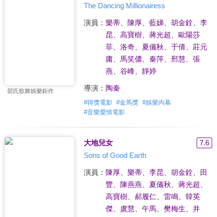
The Dancing Millionairess
演員：
樂蒂
、
陳厚
、
藍娣
、
胡金銓
、
李
昆
、
高寶樹
、
蔣光超
、
歐陽莎
菲
、
洛奇
、
夏儀秋
、
于倩
、
莊元
庸
、
馬笑儂
、
秦萍
、
邢慧
、
張
燕
、
谷峰
、
靜婷
導演：
陶秦
邵氏歌舞娛樂鉅作
#
得獎電影
#
金馬獎
#
娛樂內幕
#
音樂愛情電影
大地兒女
7.6
Sons of Good Earth
演員：
陳厚
、
樂蒂
、
李昆
、
胡金銓
、
田
豐
、
陳燕燕
、
夏儀秋
、
蔣光超
、
高寶樹
、
郝履仁
、
雷鳴
、
韓英
傑
、
虞慧
、
午馬
、
樊梅生
、
井