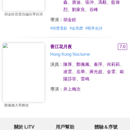
淼
、
唐迪
、
張沖
、
馮毅
、
藍偉
烈
、
劉家良
、
谷峰
胡金銓首度自編自導自演
導演：
胡金銓
#
得獎電影
#
金馬獎
#
戰爭史詩
香江花月夜
7.0
Hong Kong Nocturne
演員：
陳厚
、
鄭佩佩
、
秦萍
、
何莉莉
、
凌雲
、
岳華
、
蔣光超
、
金霏
、
歐
陽莎菲
、
雷鳴
導演：
井上梅次
鄭佩佩大秀舞技
關於 LiTV
用戶幫助
體驗＆序號