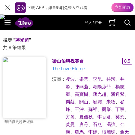
下載 APP，海量影劇免登入立即看
登入 / 註冊
搜尋 "
蔣光超
"
共 8 筆結果
梁山伯與祝英台
8.5
The Love Eterne
演員：
凌波
、
樂蒂
、
李昆
、
任潔
、
井
淼
、
陳燕燕
、
歐陽莎菲
、
楊志
卿
、
高寶樹
、
蔣光超
、
潘迎紫
、
喬莊
、
關山
、
顧媚
、
朱牧
、
谷
峰
、
王沖
、
蘇祥
、
爾峯
、
丁寧
、
方盈
、
夏儀秋
、
李香君
、
莫愁
、
華語影史超級經典
黃曼
、
唐丹
、
石燕
、
馮強
、
金
漢
、
羅馬
、
李婷
、
張麗珠
、
金天