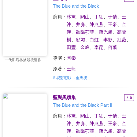
The Blue and the Black
演員：
林黛
、
關山
、
丁紅
、
于倩
、
王
沖
、
井淼
、
陳燕燕
、
王豪
、
金
漢
、
歐陽莎菲
、
蔣光超
、
高寶
樹
、
顧媚
、
白虹
、
李影
、
紅薇
、
田豐
、
金峰
、
李昆
、
何藩
導演：
陶秦
一代影后林黛最後遺作
原著：
王藍
#
得獎電影
#
金馬獎
藍與黑續集
7.6
The Blue and the Black Part II
演員：
林黛
、
關山
、
丁紅
、
于倩
、
王
沖
、
井淼
、
陳燕燕
、
王豪
、
金
漢
、
歐陽莎菲
、
蔣光超
、
高寶