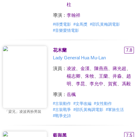
柱
導演：
李翰祥
#
得獎電影
#
金馬獎
#
邵氏黃梅調電影
#
音樂愛情電影
花木蘭
7.8
Lady General Hua Mu-Lan
演員：
凌波
、
金漢
、
陳燕燕
、
蔣光超
、
楊志卿
、
朱牧
、
王蘭
、
井淼
、
趙
明
、
李昆
、
李允中
、
賀賓
、
馮毅
導演：
岳楓
#
古裝動作
#
文學改編
#
女性動作
#
古裝戰爭
#
邵氏黃梅調電影
#
軍旅生活
「梁兄」凌波再扮男裝
#
戰爭史詩
藍與黑
7.5