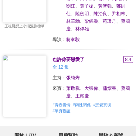
劉江
、
葉子楣
、
黃智強
、
鄭則
仕
、
陸劍明
、
陳治良
、
尹相林
、
林華勳
、
梁錦燊
、
苑瓊丹
、
蔡國
王祖賢戀上小混混劉德華
慶
、
林偉雄
導演：
蔣家駿
也許你要戀愛了
8.4
全 12 集
主持：
張純燁
來賓：
蕭敬騰
、
大張偉
、
蒲熠星
、
蔡國
慶
、
王耀慶
#
青春愛情
#
兩性關係
#
戀愛實境
#
單身聯誼
關於 LiTV
用戶幫助
體驗＆序號