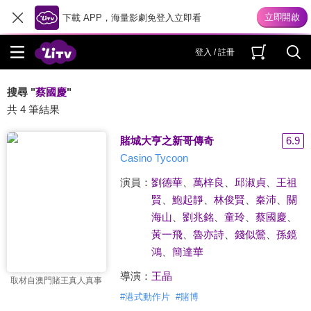
下載 APP，海量影劇免登入立即看
登入 / 註冊
搜尋 "
蔡國慶
"
共 4 筆結果
賭城大亨之新哥傳奇
6.9
Casino Tycoon
演員：
劉德華
、
萬梓良
、
邱淑貞
、
王祖
賢
、
鮑起靜
、
林俊賢
、
秦沛
、
關
海山
、
劉兆銘
、
童玲
、
蔡國慶
、
黃一飛
、
魯亦詩
、
錢似鶯
、
孫鏡
鴻
、
簡達華
導演：
王晶
取材自澳門賭王真人真事
#
港式動作片
#
賭博