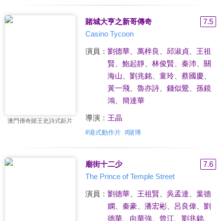
賭城大亨之新哥傳奇
7.5
Casino Tycoon
演員：
劉德華
、
萬梓良
、
邱淑貞
、
王祖
賢
、
鮑起靜
、
林俊賢
、
秦沛
、
關
海山
、
劉兆銘
、
童玲
、
蔡國慶
、
黃一飛
、
魯亦詩
、
錢似鶯
、
孫鏡
鴻
、
簡達華
導演：
王晶
澳門傳奇賭王史詩式鉅片
#
港式動作片
#
賭博
廟街十二少
7.6
The Prince of Temple Street
演員：
劉德華
、
王祖賢
、
吳孟達
、
葉德
嫻
、
秦豪
、
潘宏彬
、
呂良偉
、
劉
德華
、
向華強
、
曾江
、
劉兆銘
、