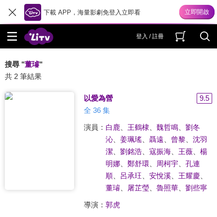
下載 APP，海量影劇免登入立即看
登入 / 註冊
搜尋 "
董璿
"
共 2 筆結果
以愛為營
9.5
全 36 集
演員：
白鹿
、
王鶴棣
、
魏哲鳴
、
劉冬
沁
、
姜珮瑤
、
聶遠
、
曾黎
、
沈羽
潔
、
劉銘浩
、
寇振海
、
王薇
、
楊
明娜
、
鄭舒環
、
周柯宇
、
孔連
順
、
呂承玨
、
安悅溪
、
王耀慶
、
董璿
、
屠芷瑩
、
魯照華
、
劉些寧
導演：
郭虎