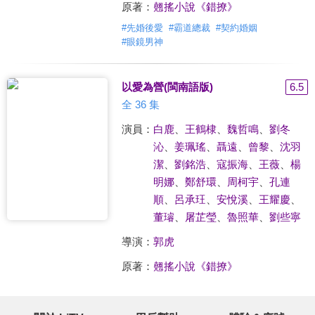
原著：
翹搖小說《錯撩》
#
先婚後愛
#
霸道總裁
#
契約婚姻
#
眼鏡男神
以愛為營(閩南語版)
6.5
全 36 集
演員：
白鹿
、
王鶴棣
、
魏哲鳴
、
劉冬
沁
、
姜珮瑤
、
聶遠
、
曾黎
、
沈羽
潔
、
劉銘浩
、
寇振海
、
王薇
、
楊
明娜
、
鄭舒環
、
周柯宇
、
孔連
順
、
呂承玨
、
安悅溪
、
王耀慶
、
董璿
、
屠芷瑩
、
魯照華
、
劉些寧
導演：
郭虎
原著：
翹搖小說《錯撩》