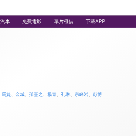
汽車
免費電影
單片租借
下載APP
、
馬婕
、
金城
、
孫熹之
、
楊青
、
孔琳
、
宗峰岩
、
彭博