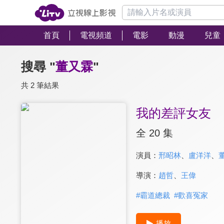
首頁
電視頻道
電影
動漫
兒童
搜尋 "
董又霖
"
共 2 筆結果
我的差評女友
全 20 集
演員：
邢昭林
、
盧洋洋
、
導演：
趙哲
、
王偉
#
霸道總裁
#
歡喜冤家
播放