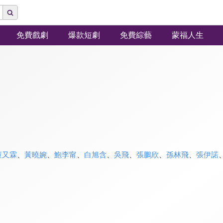
免費戲劇
爆款短劇
免費綜藝
蒙福人生
董又霖
、
黃曉婉
、
鮑李甯
、
白旭含
、
吳飛
、
張鵬欣
、
孫林飛
、
張伊諾