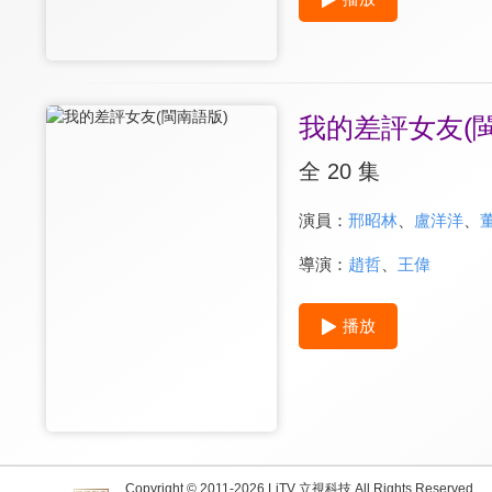
我的差評女友(
全 20 集
演員：
邢昭林
、
盧洋洋
、
導演：
趙哲
、
王偉
播放
Copyright © 2011-
2026
LiTV 立視科技 All Rights Reserved.