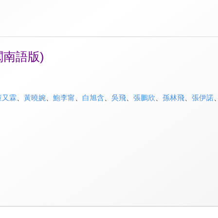
閩南語版)
董又霖
、
黃曉婉
、
鮑李甯
、
白旭含
、
吳飛
、
張鵬欣
、
孫林飛
、
張伊諾