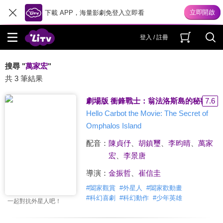
下載 APP，海量影劇免登入立即看
登入 / 註冊
搜尋 "
萬家宏
"
共 3 筆結果
劇場版 衝鋒戰士：翁法洛斯島的秘密
7.6
Hello Carbot the Movie: The Secret of
Omphalos Island
配音：
陳貞伃
、
胡鎮璽
、
李昀晴
、
萬家
宏
、
李景唐
導演：
金振哲
、
崔信圭
#
闔家觀賞
#
外星人
#
闔家歡動畫
#
科幻喜劇
#
科幻動作
#
少年英雄
一起對抗外星人吧！