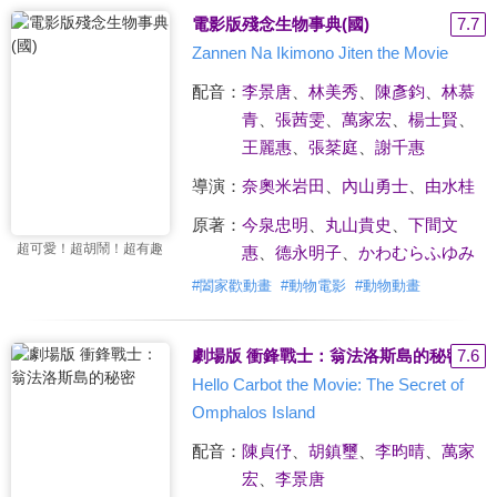
電影版殘念生物事典(國)
7.7
Zannen Na Ikimono Jiten the Movie
配音：
李景唐
、
林美秀
、
陳彥鈞
、
林慕
青
、
張茜雯
、
萬家宏
、
楊士賢
、
王麗惠
、
張棻庭
、
謝千惠
導演：
奈奧米岩田
、
內山勇士
、
由水桂
原著：
今泉忠明
、
丸山貴史
、
下間文
超可愛！超胡鬧！超有趣
惠
、
德永明子
、
かわむらふゆみ
#
闔家歡動畫
#
動物電影
#
動物動畫
劇場版 衝鋒戰士：翁法洛斯島的秘密
7.6
Hello Carbot the Movie: The Secret of
Omphalos Island
配音：
陳貞伃
、
胡鎮璽
、
李昀晴
、
萬家
宏
、
李景唐