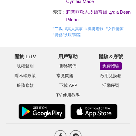
Cynthia Mace
導演：
莉蒂亞狄恩皮爾齊爾 Lydia Dean
Pilcher
#
二戰
#
真人真事
#
得獎電影
#
女性情誼
#
特務/臥底/間諜
關於 LiTV
用戶幫助
體驗＆序號
版權聲明
聯絡我們
免費體驗
隱私權政策
常見問題
啟用兌換卷
服務條款
下載 APP
活動序號
TV 使用教學