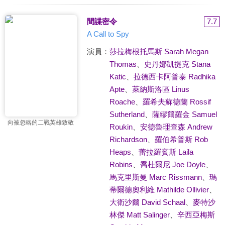
間諜密令
7.7
A Call to Spy
演員：
莎拉梅根托馬斯 Sarah Megan
Thomas
、
史丹娜凱提克 Stana
Katic
、
拉德西卡阿普泰 Radhika
Apte
、
萊納斯洛區 Linus
Roache
、
羅希夫蘇德蘭 Rossif
Sutherland
、
薩繆爾羅金 Samuel
向被忽略的二戰英雄致敬
Roukin
、
安德魯理查森 Andrew
Richardson
、
羅伯希普斯 Rob
Heaps
、
蕾拉羅賓斯 Laila
Robins
、
喬杜爾尼 Joe Doyle
、
馬克里斯曼 Marc Rissmann
、
瑪
蒂爾德奧利維 Mathilde Ollivier
、
大衛沙爾 David Schaal
、
麥特沙
林傑 Matt Salinger
、
辛西亞梅斯