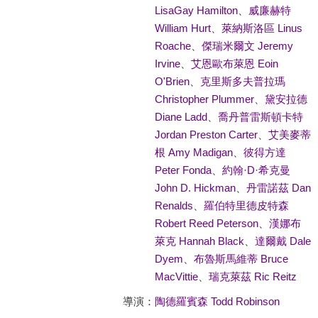
LisaGay Hamilton
、
威廉赫特
William Hurt
、
萊納斯洛區 Linus
Roache
、
傑瑞米爾文 Jeremy
Irvine
、
艾恩歐布萊恩 Eoin
O'Brien
、
克里斯多夫普拉瑪
Christopher Plummer
、
黛安拉德
Diane Ladd
、
喬丹普雷斯頓卡特
Jordan Preston Carter
、
艾美麥蒂
根 Amy Madigan
、
彼得方達
Peter Fonda
、
約翰·D·希克曼
John D. Hickman
、
丹雷諾茲 Dan
Renalds
、
羅伯特里德皮特森
Robert Reed Peterson
、
漢娜布
萊克 Hannah Black
、
達爾戴 Dale
Dyem
、
布魯斯馬維蒂 Bruce
MacVittie
、
瑞克萊茲 Ric Reitz
導演：
陶德羅賓森 Todd Robinson