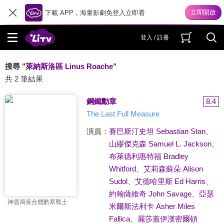
下載 APP，海量影劇免登入立即看
登入 / 註冊
搜尋 "
萊納斯洛區 Linus Roache
"
共 2 筆結果
鋼鐵勳章
8.4
The Last Full Measure
演員：
賽巴斯汀史坦 Sebastian Stan
、
山繆傑克森 Samuel L. Jackson
、
布萊德利惠特福 Bradley
Whitford
、
艾莉森蘇朵 Alison
Sudol
、
艾德哈里斯 Ed Harris
、
約翰薩維奇 John Savage
、
亞瑟
神盾局長合體酷寒戰士
米爾斯法利卡 Asher Miles
Fallica
、
麗莎蓋伊漢密爾頓