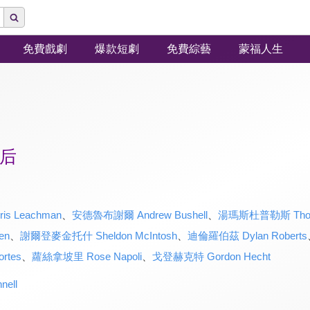
免費戲劇
爆款短劇
免費綜藝
蒙福人生
后
s Leachman
、
安德魯布謝爾 Andrew Bushell
、
湯瑪斯杜普勒斯 Thoma
en
、
謝爾登麥金托什 Sheldon McIntosh
、
迪倫羅伯茲 Dylan Roberts
rtes
、
蘿絲拿坡里 Rose Napoli
、
戈登赫克特 Gordon Hecht
ell