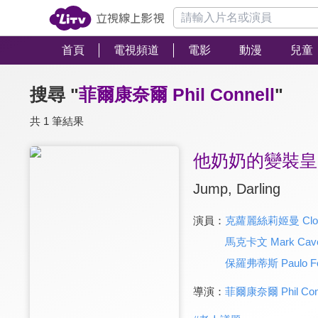
首頁
電視頻道
電影
動漫
兒童
搜尋 "
菲爾康奈爾 Phil Connell
"
共 1 筆結果
他奶奶的變裝皇
Jump, Darling
演員：
克蘿麗絲莉姬曼 Clori
馬克卡文 Mark Cav
保羅弗蒂斯 Paulo Fo
導演：
菲爾康奈爾 Phil Conn