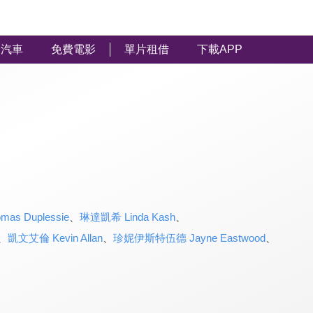
汽車
免費電影
單片租借
下載APP
s Duplessie
、
琳達凱希 Linda Kash
、
、
凱文艾倫 Kevin Allan
、
珍妮伊斯特伍德 Jayne Eastwood
、