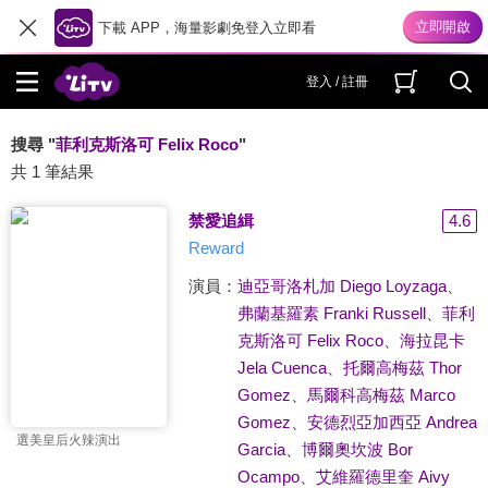
下載 APP，海量影劇免登入立即看
登入 / 註冊
搜尋 "
菲利克斯洛可 Felix Roco
"
共 1 筆結果
禁愛追緝
4.6
Reward
演員：
迪亞哥洛札加 Diego Loyzaga
、
弗蘭基羅素 Franki Russell
、
菲利
克斯洛可 Felix Roco
、
海拉昆卡
Jela Cuenca
、
托爾高梅茲 Thor
Gomez
、
馬爾科高梅茲 Marco
Gomez
、
安德烈亞加西亞 Andrea
選美皇后火辣演出
Garcia
、
博爾奧坎波 Bor
Ocampo
、
艾維羅德里奎 Aivy