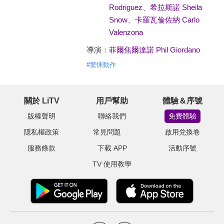
Rodriguez
、
希拉斯諾 Sheila
Snow
、
卡羅瓦倫佐納 Carlo
Valenzona
導演：
菲爾焦爾達諾 Phil Giordano
#
驚悚動作
關於 LiTV
用戶幫助
體驗＆序號
版權聲明
聯絡我們
免費體驗
隱私權政策
常見問題
啟用兌換卷
服務條款
下載 APP
活動序號
TV 使用教學