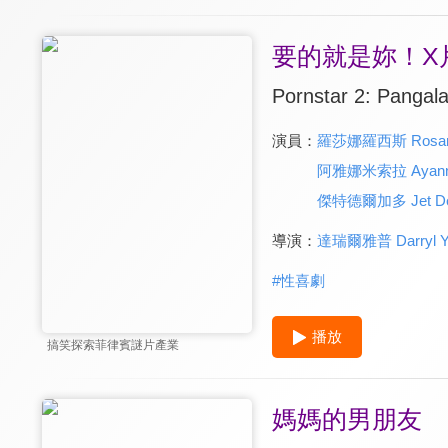
要的就是妳！X
Pornstar 2: Pangal
演員：
羅莎娜羅西斯 Rosann
阿雅娜米索拉 Ayanna
傑特德爾加多 Jet De
導演：
達瑞爾雅普 Darryl Y
#
性喜劇
播放
搞笑探索菲律賓謎片產業
媽媽的男朋友