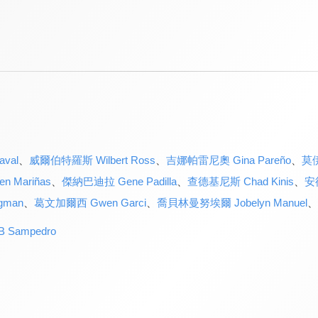
val
、
威爾伯特羅斯 Wilbert Ross
、
吉娜帕雷尼奧 Gina Pareño
、
莫伊
 Mariñas
、
傑納巴迪拉 Gene Padilla
、
查德基尼斯 Chad Kinis
、
安
gman
、
葛文加爾西 Gwen Garci
、
喬貝林曼努埃爾 Jobelyn Manuel
、
Sampedro