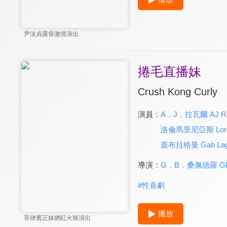
尹汝貞露骨激情演出
捲毛直播妹
Crush Kong Curly
演員：
A．J．拉瓦爾 AJ Ra
洛倫馬里尼亞斯 Loren
蓋布拉格曼 Gab La
導演：
G．B．桑佩德羅 GB 
#
性喜劇
播放
菲律賓正妹網紅火辣演出