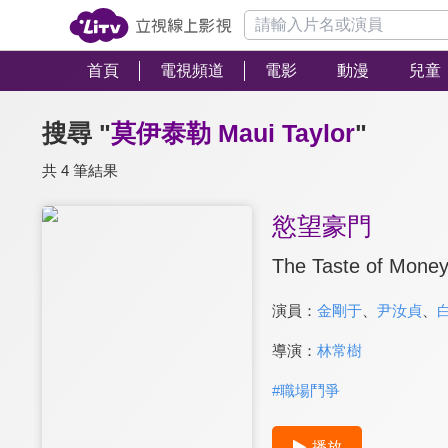
首頁
電視頻道
電影
動漫
兒童
搜尋 "
莫伊泰勒 Maui Taylor
"
共 4 筆結果
慾望豪門
The Taste of Mone
演員：
金剛于
、
尹汝貞
、
導演：
林常樹
#
職場鬥爭
播放