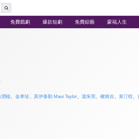
免費戲劇
爆款短劇
免費綜藝
蒙福人生
y
白潤植
、
金孝珍
、
莫伊泰勒 Maui Taylor
、
溫朱莞
、
權炳吉
、
黃汀旼
、