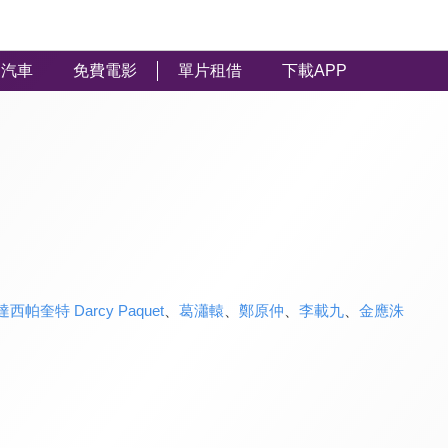
汽車
免費電影
單片租借
下載APP
達西帕奎特 Darcy Paquet
、
葛瀟轅
、
鄭原仲
、
李載九
、
金應洙