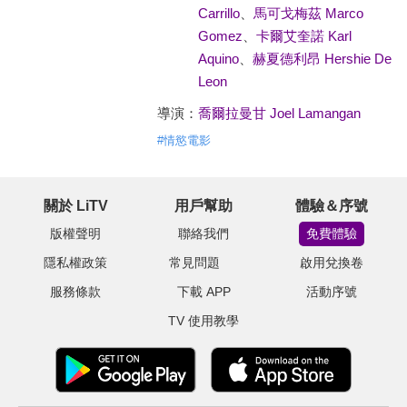
Carrillo
、
馬可戈梅茲 Marco
Gomez
、
卡爾艾奎諾 Karl
Aquino
、
赫夏德利昂 Hershie De
Leon
導演：
喬爾拉曼甘 Joel Lamangan
#
情慾電影
關於 LiTV
用戶幫助
體驗＆序號
版權聲明
聯絡我們
免費體驗
隱私權政策
常見問題
啟用兌換卷
服務條款
下載 APP
活動序號
TV 使用教學