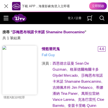
下載 APP，海量影劇免登入立即看
登入 / 註冊
搜尋 "
莎梅恩布埃諾卡米諾 Shamaine Buencamino
"
共 1 筆結果
情慾替死鬼
4.6
Fall Guy
演員：
西恩德古茲曼 Sean De
Guzman
、
格萊德爾梅爾卡多
Glydel Mercado
、
莎梅恩布埃諾
卡米諾 Shamaine Buencamino
、
吉姆佩本科 Jim Pebanco
、
蒂娜
潘納 Tina Paner
、
萬斯拉雷納
情慾X政治X犯罪
Vance Larena
、
克洛巴雷托 Cloe
Barreto
、
奎茵卡里略 Quinn