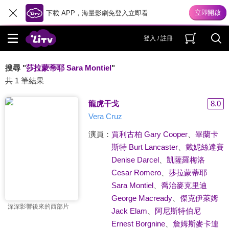
下載 APP，海量影劇免登入立即看
登入 / 註冊
搜尋 "
莎拉蒙蒂耶 Sara Montiel
"
共 1 筆結果
龍虎干戈
8.0
Vera Cruz
演員：
賈利古柏 Gary Cooper
、
畢蘭卡
斯特 Burt Lancaster
、
戴妮絲達賽
Denise Darcel
、
凱薩羅梅洛
Cesar Romero
、
莎拉蒙蒂耶
Sara Montiel
、
喬治麥克里迪
George Macready
、
傑克伊萊姆
深深影響後來的西部片
Jack Elam
、
阿尼斯特伯尼
Ernest Borgnine
、
詹姆斯麥卡連