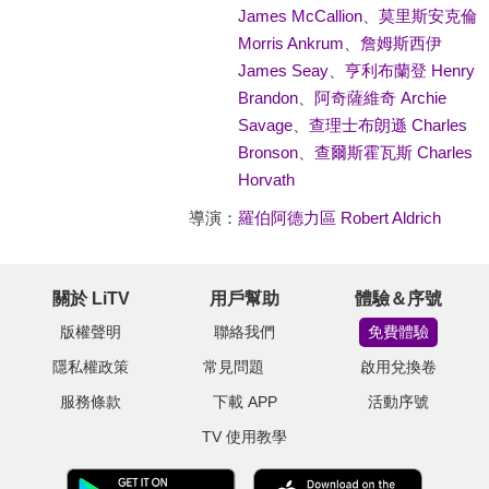
James McCallion
、
莫里斯安克倫
Morris Ankrum
、
詹姆斯西伊
James Seay
、
亨利布蘭登 Henry
Brandon
、
阿奇薩維奇 Archie
Savage
、
查理士布朗遜 Charles
Bronson
、
查爾斯霍瓦斯 Charles
Horvath
導演：
羅伯阿德力區 Robert Aldrich
關於 LiTV
用戶幫助
體驗＆序號
版權聲明
聯絡我們
免費體驗
隱私權政策
常見問題
啟用兌換卷
服務條款
下載 APP
活動序號
TV 使用教學