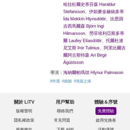
哈拉杜爾史蒂芬森 Haraldur
Stefansson
、
伊妲麥金赫絲多蒂
Ída Mekkín Hlynsdóttir
、
比恩因
吉西馬爾森 Björn Ingi
Hilmarsson
、
勞菲埃利亞斯多蒂
爾 Laufey Elíasdóttir
、
托爾杜連
尼艾斯 Þór Tulinius
、
阿里比爾吉
爾阿古斯特森 Ari Birgir
Ágústsson
導演：
海納爾帕瑪頌 Hlynur Palmason
#
外遇
#
婚姻
#
喪親之痛
關於 LiTV
用戶幫助
體驗＆序號
版權聲明
聯絡我們
免費體驗
隱私權政策
常見問題
啟用兌換卷
服務條款
下載 APP
活動序號