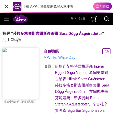
下載 APP，海量影劇免登入立即看
登入 / 註冊
搜尋 "
莎拉多格奧斯吉爾斯多蒂爾 Sara Dögg Ásgeirsdóttir
"
共 1 筆結果
白色吻痕
7.6
A White, White Day
演員：
伊格瓦艾格特西格羅森 Ingvar
Eggert Sigurðsson
、
希爾史奈爾
古納森 Hilmir Snær Guðnason
、
莎拉多格奧斯吉爾斯多蒂爾 Sara
Dögg Ásgeirsdóttir
、
艾爾瑪史蒂
芬妮婭奧古斯多提爾 Elma
北歐變奏版《百日告別》
Stefania Agustsdottir
、
辛古杜辛
賈強森 Sigurður Sigurjónsson
、