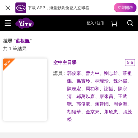
下載 APP，海量影劇免登入立即看
登入 / 註冊
搜尋 "
莊祖鯤
"
共 1 筆結果
空中主日學
9.6
講員：
郭俊豪
、
曹力中
、
劉志雄
、
莊祖
鯤
、
孫寶玲
、
林瑋玲
、
魏外揚
、
陳志宏
、
周功和
、
謝挺
、
陳宗
清
、
郝萬以嘉
、
康來昌
、
王武
聰
、
郭俊豪
、
賴建國
、
周金海
、
胡維華
、
金京來
、
蕭欣忠
、
張茂
松