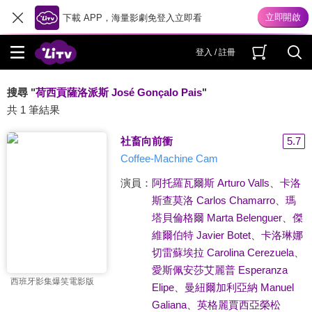
下載 APP，海量影劇免登入立即看
登入 / 註冊
搜尋 "
荷西貢薩洛派斯 José Gonçalo Pais
"
共 1 筆結果
社畜向前衝
5.7
Coffee-Machine Cam
演員：
阿托羅瓦爾斯 Arturo Valls
、
卡洛
斯查莫洛 Carlos Chamarro
、
瑪
塔貝倫格爾 Marta Belenguer
、
傑
維爾伯特 Javier Botet
、
卡洛琳娜
切雷蘇埃拉 Carolina Cerezuela
、
愛斯佩安莎艾麗普 Esperanza
西班牙影集爆笑電影版
Elipe
、
曼紐爾加利亞納 Manuel
Galiana
、
英格麗賈西亞榮松