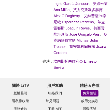
Ingrid García Jonsson
、
安娜米蘭
Ana Milán
、
艾力克斯歐多赫德
Alex O'Dogherty
、
艾絲普蘭沛德
尼歐 Esperanza Pedreño
、
華金
雷耶斯 Joaquín Reyes
、
荷西貢
薩洛派斯 José Gonçalo Pais
、
麥
克約翰特雷納 Michael John
Treanor
、
胡安娜科爾德羅 Juana
Cordero
導演：
埃內斯托塞維利亞 Ernesto
Sevilla
關於 LiTV
用戶幫助
體驗＆序號
版權聲明
聯絡我們
免費體驗
隱私權政策
常見問題
啟用兌換卷
服務條款
下載 APP
活動序號