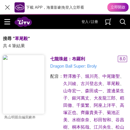
下載 APP，海量影劇免登入立即看
登入 / 註冊
搜尋 "
草尾毅
"
共 4 筆結果
七龍珠超：布羅利
8.0
Dragon Ball Super: Broly
配音：
野澤雅子
、
堀川亮
、
中尾隆聖
、
久川綾
、
古川登志夫
、
草尾毅
、
山寺宏一
、
森田成一
、
渡邊菜生
子
、
銀河萬丈
、
大友龍三郎
、
稻
田徹
、
千葉繁
、
阿座上洋平
、
高
塚正也
、
齊藤貴美子
、
菊池正
鳥山明親自編寫劇本
美
、
水樹奈奈
、
杉田智和
、
谷昌
樹
、
桐本拓哉
、
江川央生
、
松山