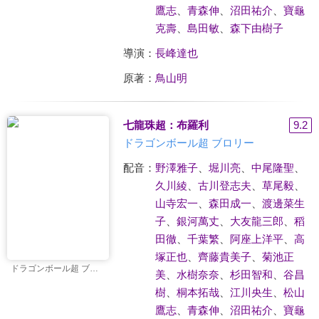
鷹志
、
青森伸
、
沼田祐介
、
寶龜
克壽
、
島田敏
、
森下由樹子
導演：
長峰達也
原著：
鳥山明
七龍珠超：布羅利
9.2
ドラゴンボール超 ブロリー
配音：
野澤雅子
、
堀川亮
、
中尾隆聖
、
久川綾
、
古川登志夫
、
草尾毅
、
山寺宏一
、
森田成一
、
渡邊菜生
子
、
銀河萬丈
、
大友龍三郎
、
稻
田徹
、
千葉繁
、
阿座上洋平
、
高
塚正也
、
齊藤貴美子
、
菊池正
ドラゴンボール超 ブロリー
美
、
水樹奈奈
、
杉田智和
、
谷昌
樹
、
桐本拓哉
、
江川央生
、
松山
鷹志
、
青森伸
、
沼田祐介
、
寶龜