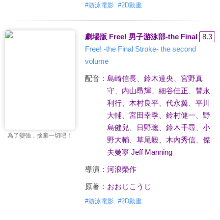
#
游泳電影
#
2D動畫
劇場版 Free! 男子游泳部-the Final Stro
8.3
Free! -the Final Stroke- the second
volume
配音：
島崎信長
、
鈴木達央
、
宮野真
守
、
内山昂輝
、
細谷佳正
、
豐永
利行
、
木村良平
、
代永翼
、
平川
大輔
、
宮田幸季
、
鈴村健一
、
野
島健兒
、
日野聰
、
鈴木千尋
、
小
為了變強，捨棄一切吧！
野大輔
、
草尾毅
、
木內秀信
、
傑
夫曼寧 Jeff Manning
導演：
河浪榮作
原著：
おおじこうじ
#
游泳電影
#
2D動畫