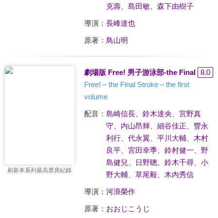
克壽
、
島田敏
、
森下由樹子
導演：
長峰達也
原著：
鳥山明
劇場版 Free! 男子游泳部-the Final Stro
8.0
Free! – the Final Stroke – the first
volume
配音：
島崎信長
、
鈴木達央
、
宮野真
守
、
内山昂輝
、
細谷佳正
、
豐永
利行
、
代永翼
、
平川大輔
、
木村
良平
、
宮田幸季
、
鈴村健一
、
野
島健兒
、
日野聰
、
鈴木千尋
、
小
刷新本系列最高票房紀錄
野大輔
、
草尾毅
、
木內秀信
導演：
河浪榮作
原著：
おおじこうじ