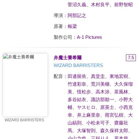
菅沼久義
、
木村良平
、
前野智昭
導演：
阿部記之
原著：
樞梁
製作公司：
A-1 Pictures
弁魔士賽希爾
7.5
WIZARD BARRISTERS
配音：
田邊留依
、
真堂圭
、
東地宏樹
、
竹達彩奈
、
荒川美穗
、
大久保瑠
美
、
恆松步
、
高木涉
、
茶風林
、
多谷結衣
、
諏訪部順一
、
小野大
輔
、
ヤスヒロ
、
原英士
、
小西克
幸
、
井上麻里奈
、
雨宮弘樹
、
大
WIZARD BARRISTERS
山鎬則
、
小松未可子
、
齋藤壯
馬
、
大塚智則
、
森久保祥太郎
、
小山力也
、
三好りえ
、
若本規