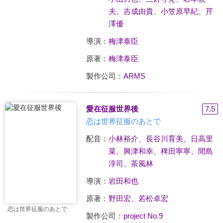
夫
、
吉成由貴
、
小笠原早紀
、
芹
澤優
導演：
梅津泰臣
原著：
梅津泰臣
製作公司：
ARMS
愛在征服世界後
7.5
恋は世界征服のあとで
配音：
小林裕介
、
長谷川育美
、
日高里
菜
、
興津和幸
、
稗田寧寧
、
間島
淳司
、
茶風林
導演：
岩田和也
原著：
野田宏
、
若松卓宏
恋は世界征服のあとで
製作公司：
project No.9