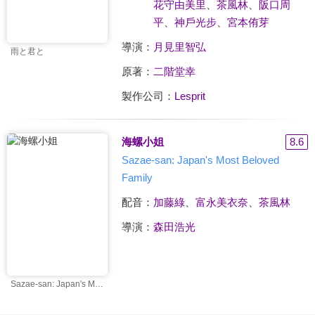
花守由美里
、
茶風林
、
阪口周
平
、
神戶光步
、
宮本侑芽
導演：
月見里智弘
雨と君と
原著：
二階堂幸
製作公司：
Lesprit
海螺小姐
8.6
Sazae-san: Japan's Most Beloved
Family
配音：
加藤綠
、
富永美衣奈
、
茶風林
導演：
森田浩光
Sazae-san: Japan's Most Beloved Family