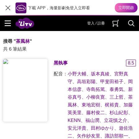
下載 APP，海量影劇免登入立即看
登入 / 註冊
搜尋 "
茶風林
"
共 6 筆結果
黑執事
8.5
配音：
小野大輔
、
坂本真綾
、
宮野真
守
、
高垣彩陽
、
甲斐田裕子
、
岡
本信彦
、
寺島拓篤
、
泰勇気
、
新
谷真弓
、
小柳良寛
、
三上哲
、
茶
風林
、
東地宏樹
、
梶裕貴
、
加藤
英美里
、
藤村俊二
、
杉山紀彰
、
KENN
、
福山潤
、
立花慎之介
、
安元洋貴
、
田村ゆかり
、
遊佐浩
二
、
矢作紗友里
、
諏訪部順一
、