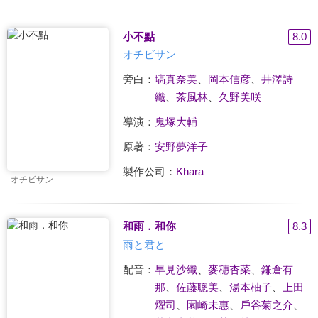
小不點
8.0
オチビサン
旁白：
塙真奈美
、
岡本信彦
、
井澤詩
織
、
茶風林
、
久野美咲
導演：
鬼塚大輔
原著：
安野夢洋子
製作公司：
Khara
オチビサン
和雨．和你
8.3
雨と君と
配音：
早見沙織
、
麥穗杏菜
、
鎌倉有
那
、
佐藤聰美
、
湯本柚子
、
上田
燿司
、
園崎未惠
、
戶谷菊之介
、