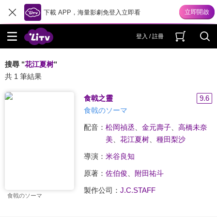
下載 APP，海量影劇免登入立即看
登入 / 註冊
搜尋 "
花江夏树
"
共 1 筆結果
食戟之靈
9.6
食戟のソーマ
配音：
松岡禎丞
、
金元壽子
、
高橋未奈
美
、
花江夏树
、
種田梨沙
導演：
米谷良知
原著：
佐伯俊
、
附田祐斗
製作公司：
J.C.STAFF
食戟のソーマ