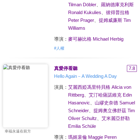
Tilman Döbler
、
羅納德庫克利斯
Ronald Kukulies
、
彼得普拉格
Peter Prager
、
提姆威廉斯 Tim
Williams
導演：
麥可赫比格 Michael Herbig
#
人權
真愛停看聽
7.8
Hello Again－A Wedding A Day
演員：
艾麗西婭馮里特貝格 Alicia von
Rittberg
、
艾汀哈薩諾維克 Edin
Hasanovic
、
山繆史奈德 Samuel
Schneider
、
提姆奧立佛舒茲 Tim
Oliver Schultz
、
艾米麗亞舒勒
Emilia Schüle
幸福永遠在前方
導演：
瑪姬裴倫 Maggie Peren