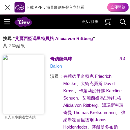
下載 APP，海量影劇免登入立即看
登入 / 註冊
搜尋 "
艾麗西婭馮里特貝格 Alicia von Rittberg
"
共 2 筆結果
奇蹟熱氣球
8.4
Ballon
演員：
弗萊德里奇穆克 Friedrich
Mücke
、
大衛克勞斯 David
Kross
、
卡蘿莉妮舒赫 Karoline
Schuch
、
艾麗西婭馮里特貝格
Alicia von Rittberg
、
湯瑪斯科瑞
奇曼 Thomas Kretschmann
、
強
真人真事的逃亡奇蹟
納斯霍登里德爾 Jonas
Holdenrieder
、
蒂爾曼多布爾