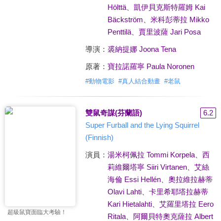
Hölttä
、
凱伊貝克斯特羅姆 Kai
Bäckström
、
米科彭蒂拉 Mikko
Penttilä
、
賈里波薩 Jari Posa
導演：
裘納提娜 Joona Tena
原著：
寶拉諾羅寧 Paula Noronen
#
動物電影
#
真人結合動畫
#
老鼠
雙鼠奇謀(芬蘭語)
6.2
Super Furball and the Lying Squirrel
(Finnish)
演員：
湯米柯佩拉 Tommi Korpela
、
西
莉維爾塔寧 Siiri Virtanen
、
艾絲
海倫 Essi Hellén
、
奧拉維拉赫蒂
Olavi Lahti
、
卡里希耶塔拉赫蒂
Kari Hietalahti
、
艾羅里塔拉 Eero
超級鼠寶面臨大考驗！
Ritala
、
阿爾貝特奧克薩拉 Albert