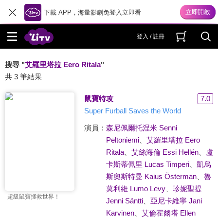
下載 APP，海量影劇免登入立即看
登入 / 註冊
搜尋 "
艾羅里塔拉 Eero Ritala
"
共 3 筆結果
鼠寶特攻
7.0
Super Furball Saves the World
演員：
森尼佩爾托涅米 Senni
Peltoniemi
、
艾羅里塔拉 Eero
Ritala
、
艾絲海倫 Essi Hellén
、
盧
卡斯蒂佩里 Lucas Timperi
、
凱烏
斯奧斯特曼 Kaius Österman
、
魯
莫利維 Lumo Levy
、
珍妮聖提
超級鼠寶拯救世界！
Jenni Säntti
、
亞尼卡維寧 Jani
Karvinen
、
艾倫霍爾塔 Ellen