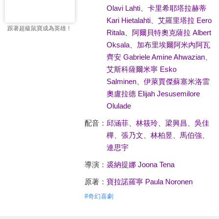
Olavi Lahti
、
卡里希耶塔拉赫蒂
Kari Hietalahti
、
艾羅里塔拉 Eero
跟著超級鼠寶成為英雄！
Ritala
、
阿爾貝特奧克薩拉 Albert
Oksala
、
加布里埃爾阿米內阿瓦
齊安 Gabriele Amine Ahwazian
、
艾斯科薩爾米寧 Esko
Salminen
、
伊萊賈傑蘇塞米洛雷
奧盧拉德 Elijah Jesusemilore
Olulade
配音：
邱涵菲
、
林筱玲
、
梁興昌
、
吳佳
樺
、
張乃文
、
林柏昱
、
馬伯強
、
連思宇
導演：
裘納提娜 Joona Tena
原著：
寶拉諾羅寧 Paula Noronen
#
奇幻喜劇