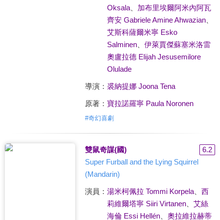
Oksala
、
加布里埃爾阿米內阿瓦
齊安 Gabriele Amine Ahwazian
、
艾斯科薩爾米寧 Esko
Salminen
、
伊萊賈傑蘇塞米洛雷
奧盧拉德 Elijah Jesusemilore
Olulade
導演：
裘納提娜 Joona Tena
原著：
寶拉諾羅寧 Paula Noronen
#
奇幻喜劇
雙鼠奇謀(國)
6.2
Super Furball and the Lying Squirrel
(Mandarin)
演員：
湯米柯佩拉 Tommi Korpela
、
西
莉維爾塔寧 Siiri Virtanen
、
艾絲
海倫 Essi Hellén
、
奧拉維拉赫蒂