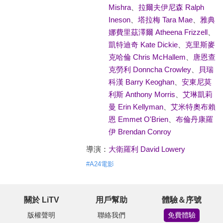
Mishra
、
拉爾夫伊尼森 Ralph
Ineson
、
塔拉梅 Tara Mae
、
雅典
娜費里茲澤爾 Atheena Frizzell
、
凱特迪奇 Kate Dickie
、
克里斯麥
克哈倫 Chris McHallem
、
唐恩查
克勞利 Donncha Crowley
、
貝瑞
科漢 Barry Keoghan
、
安東尼莫
利斯 Anthony Morris
、
艾琳凱莉
曼 Erin Kellyman
、
艾米特奧布賴
恩 Emmet O'Brien
、
布倫丹康羅
伊 Brendan Conroy
導演：
大衛羅利 David Lowery
#
A24電影
關於 LiTV
用戶幫助
體驗＆序號
版權聲明
聯絡我們
免費體驗