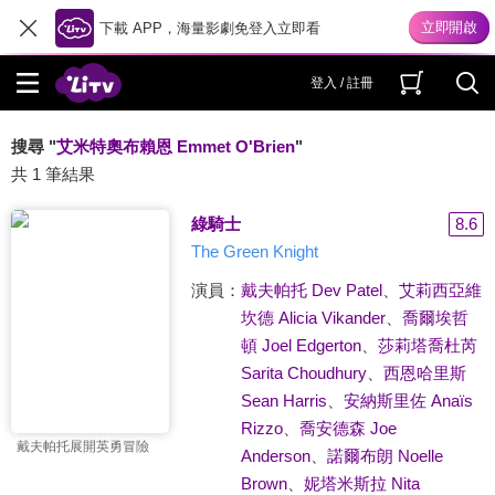
下載 APP，海量影劇免登入立即看
登入 / 註冊
搜尋 "
艾米特奧布賴恩 Emmet O'Brien
"
共 1 筆結果
綠騎士
8.6
The Green Knight
演員：
戴夫帕托 Dev Patel
、
艾莉西亞維
坎德 Alicia Vikander
、
喬爾埃哲
頓 Joel Edgerton
、
莎莉塔喬杜芮
Sarita Choudhury
、
西恩哈里斯
Sean Harris
、
安納斯里佐 Anaïs
Rizzo
、
喬安德森 Joe
戴夫帕托展開英勇冒險
Anderson
、
諾爾布朗 Noelle
Brown
、
妮塔米斯拉 Nita