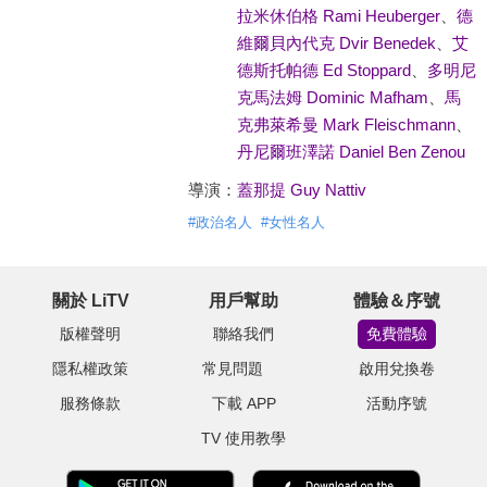
拉米休伯格 Rami Heuberger
、
德
維爾貝內代克 Dvir Benedek
、
艾
德斯托帕德 Ed Stoppard
、
多明尼
克馬法姆 Dominic Mafham
、
馬
克弗萊希曼 Mark Fleischmann
、
丹尼爾班澤諾 Daniel Ben Zenou
導演：
蓋那提 Guy Nattiv
#
政治名人
#
女性名人
關於 LiTV
用戶幫助
體驗＆序號
版權聲明
聯絡我們
免費體驗
隱私權政策
常見問題
啟用兌換卷
服務條款
下載 APP
活動序號
TV 使用教學