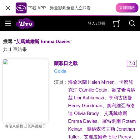
下載 APP，海量影劇免登入立即看
登入 / 註冊
搜尋 "
艾瑪戴維斯 Emma Davies
"
共 1 筆結果
贖罪日之戰
7.0
Golda
演員：
海倫米蘭 Helen Mirren
、
卡蜜兒
克汀 Camille Cottin
、
歐艾希肯納
茲 Lior Ashkenazi
、
亨利古德曼
Henry Goodman
、
奧利維亞布洛
迪 Olivia Brody
、
艾瑪戴維斯
Emma Davies
、
羅特凱南 Rotem
海倫米蘭扮以色列鐵娘子
Keinan
、
喬納森塔夫勒 Jonathan
Tafler
、
艾麗皮爾希 Ellie Piercy
、