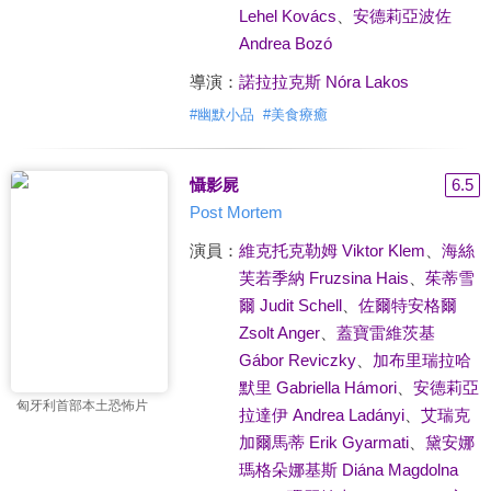
Lehel Kovács
、
安德莉亞波佐
Andrea Bozó
導演：
諾拉拉克斯 Nóra Lakos
#
幽默小品
#
美食療癒
懾影屍
6.5
Post Mortem
演員：
維克托克勒姆 Viktor Klem
、
海絲
芙若季納 Fruzsina Hais
、
茱蒂雪
爾 Judit Schell
、
佐爾特安格爾
Zsolt Anger
、
蓋寶雷維茨基
Gábor Reviczky
、
加布里瑞拉哈
默里 Gabriella Hámori
、
安德莉亞
匈牙利首部本土恐怖片
拉達伊 Andrea Ladányi
、
艾瑞克
加爾馬蒂 Erik Gyarmati
、
黛安娜
瑪格朵娜基斯 Diána Magdolna