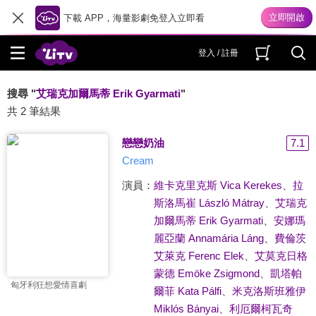
下載 APP，海量影劇免登入立即看
登入 / 註冊
搜尋 "
艾瑞克加爾馬蒂 Erik Gyarmati
"
共 2 筆結果
戀戀奶油
7.1
Cream
演員：
維卡克里克斯 Vica Kerekes
、
拉
斯洛馬崔 László Mátray
、
艾瑞克
加爾馬蒂 Erik Gyarmati
、
安娜瑪
麗亞蘭 Annamária Láng
、
費倫茨
艾萊克 Ferenc Elek
、
艾莫克日格
蒙德 Emöke Zsigmond
、
凱塔帕
匈牙利狂想愛情喜劇
爾菲 Kata Pálfi
、
米克洛斯班雅伊
Miklós Bányai
、
利厄爾柯瓦奇