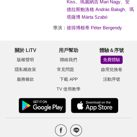
Kiss
、
瑪麗納吉 Mari Nagy
、
安
德拉斯鮑洛格 András Balogh
、
瑪
塔薩博 Márta Szabó
導演：
彼得博根蒂 Péter Bergendy
關於 LiTV
用戶幫助
體驗＆序號
版權聲明
聯絡我們
免費體驗
隱私權政策
常見問題
啟用兌換卷
服務條款
下載 APP
活動序號
TV 使用教學