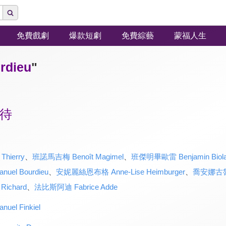
免費戲劇
爆款短劇
免費綜藝
蒙福人生
dieu
"
待
hierry
、
班諾馬吉梅 Benoît Magimel
、
班傑明畢歐雷 Benjamin Biol
el Bourdieu
、
安妮麗絲恩布格 Anne-Lise Heimburger
、
喬安娜古魯辛
ichard
、
法比斯阿迪 Fabrice Adde
l Finkiel