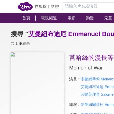
首頁
電視頻道
電影
動漫
兒童
搜尋 "
艾曼紐布迪厄 Emmanuel Bour
共 1 筆結果
莒哈絲的漫長等
Memoir of War
演員：
米蘭妮蒂莉 Mélanie T
艾曼紐布迪厄 Emmanu
莎樂美理查 Salomé R
導演：
伊曼紐爾芬柯 Emmanue