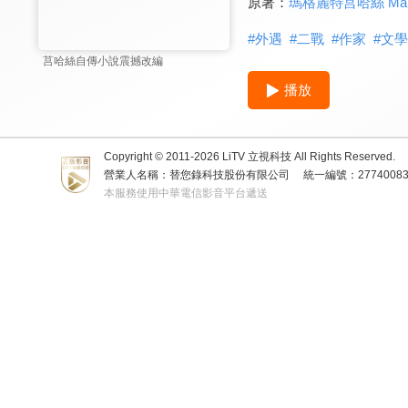
原著：
瑪格麗特莒哈絲 Margue
#
外遇
#
二戰
#
作家
#
文學
莒哈絲自傳小說震撼改編
播放
Copyright © 2011-
2026
LiTV 立視科技 All Rights Reserved.
營業人名稱：替您錄科技股份有限公司
統一編號：2774008
本服務使用中華電信影音平台遞送