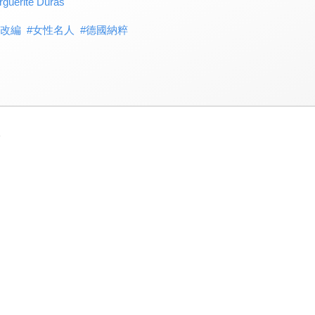
rite Duras
改編
#
女性名人
#
德國納粹
3