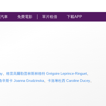
汽車
免費電影
單片租借
下載APP
ay
、
格雷高爾勒普林斯林格特 Grégoire Leprince-Ringuet
、
斯卡 Joanna Grudzinska
、
卡洛琳杜西 Caroline Ducey
、