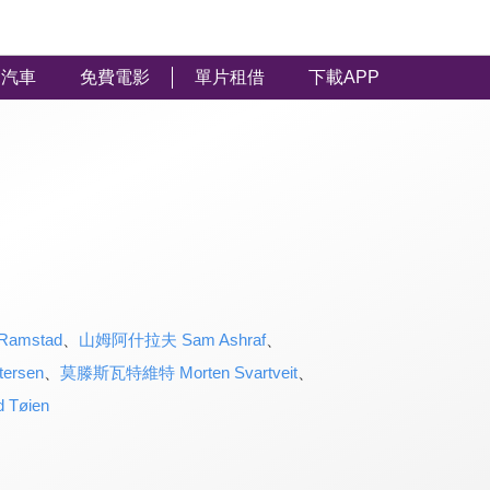
汽車
免費電影
單片租借
下載APP
amstad
、
山姆阿什拉夫 Sam Ashraf
、
ersen
、
莫滕斯瓦特維特 Morten Svartveit
、
Tøien