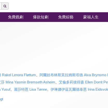
免費戲劇
爆款短劇
免費綜藝
蒙福人生
l Lenora Fløttum
、
阿爾娃布林斯莫拉姆斯塔德 Alva Brynsmo R
na Yasmin Bremseth Asheim
、
艾倫多莉彼得森 Ellen Dorrit Pet
Yusuf
、
麗莎特恩 Lisa Tønne
、
伊琳娜伊茲瓦爾德泰恩 Irina Eidsvold 
gt