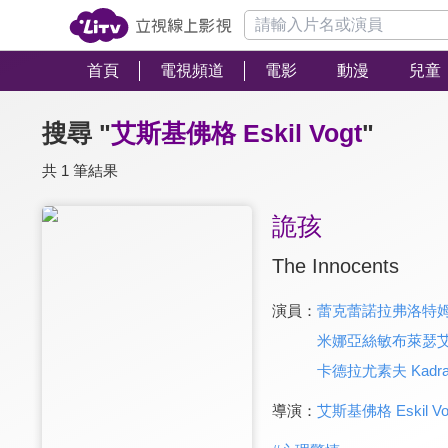
首頁
電視頻道
電影
動漫
兒童
搜尋 "
艾斯基佛格 Eskil Vogt
"
共 1 筆結果
詭孩
The Innocents
演員：
蕾克蕾諾拉弗洛特姆 Rake
米娜亞絲敏布萊瑟艾莎 Mi
卡德拉尤素夫 Kadra 
導演：
艾斯基佛格 Eskil Vo