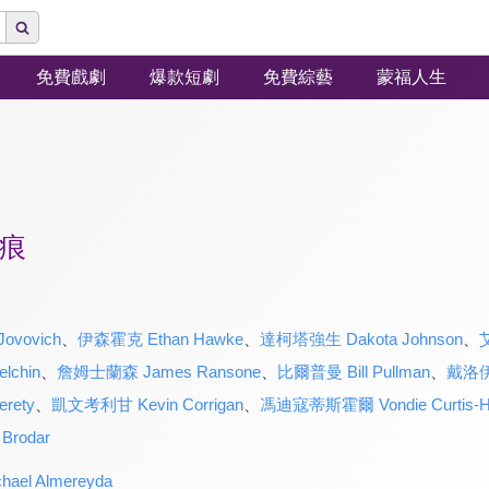
免費戲劇
爆款短劇
免費綜藝
蒙福人生
痕
ovovich
、
伊森霍克 Ethan Hawke
、
達柯塔強生 Dakota Johnson
、
lchin
、
詹姆士蘭森 James Ransone
、
比爾普曼 Bill Pullman
、
戴洛伊林
rety
、
凱文考利甘 Kevin Corrigan
、
馮迪寇蒂斯霍爾 Vondie Curtis-Ha
rodar
l Almereyda