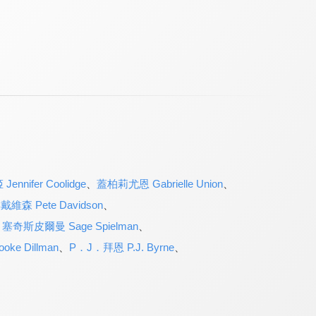
nnifer Coolidge
、
蓋柏莉尤恩 Gabrielle Union
、
維森 Pete Davidson
、
、
塞奇斯皮爾曼 Sage Spielman
、
e Dillman
、
P．J．拜恩 P.J. Byrne
、