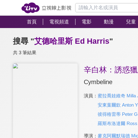
首頁
電視頻道
電影
動漫
兒童
搜尋 "
艾德哈里斯 Ed Harris
"
共 3 筆結果
辛白林：誘惑獵
Cymbeline
演員：
蜜拉喬娃維奇 Milla J
安東葉爾欽 Anton Ye
彼得格雷蒂 Peter Ge
羅斯布洛達爾 Ross B
導演：
麥克阿爾默瑞德 Michae