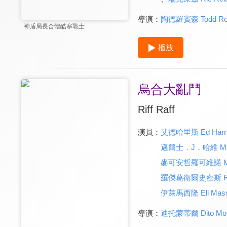
導演：
陶德羅賓森 Todd Rob
神盾局長合體酷寒戰士
播放
烏合大亂鬥
Riff Raff
演員：
艾德哈里斯 Ed Harr
邁爾士．J．哈維 Miles
麥可安哲羅可維諾 Micha
羅傑葛衛爾史密斯 Roge
伊萊馬西隆 Eli Massi
導演：
迪托蒙蒂爾 Dito Mont