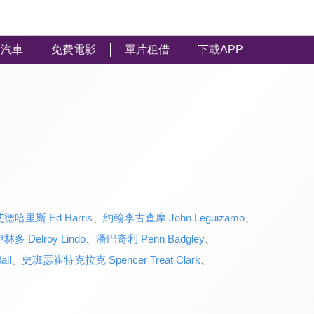
汽車
免費電影
單片租借
下載APP
艾德哈里斯 Ed Harris
、
約翰李古查摩 John Leguizamo
、
多 Delroy Lindo
、
潘巴奇利 Penn Badgley
、
ll
、
史班瑟崔特克拉克 Spencer Treat Clark
、