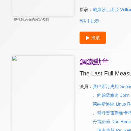
原著：
威廉莎士比亞 William
現代紐約版的莎翁名劇
#
莎士比亞
播放
鋼鐵勳章
The Last Full Meas
演員：
賽巴斯汀史坦 Sebasti
、
約翰薩維奇 John 
萊納斯洛區 Linus R
、
喬丹普雷斯頓卡特 Jor
丹雷諾茲 Dan Renal
、
瑞克萊茲 Ric Reit