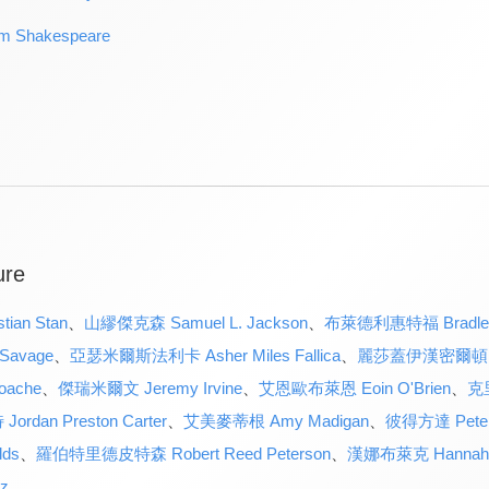
 Shakespeare
ure
an Stan
、
山繆傑克森 Samuel L. Jackson
、
布萊德利惠特福 Bradley 
Savage
、
亞瑟米爾斯法利卡 Asher Miles Fallica
、
麗莎蓋伊漢密爾頓 Lis
oache
、
傑瑞米爾文 Jeremy Irvine
、
艾恩歐布萊恩 Eoin O'Brien
、
克里
dan Preston Carter
、
艾美麥蒂根 Amy Madigan
、
彼得方達 Peter
ds
、
羅伯特里德皮特森 Robert Reed Peterson
、
漢娜布萊克 Hannah 
z