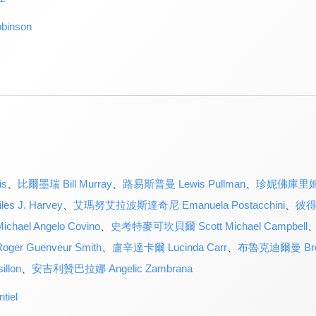
inson
is
、
比爾墨瑞 Bill Murray
、
路易斯普曼 Lewis Pullman
、
珍妮佛庫里姬 Je
 J. Harvey
、
艾瑪努艾拉波斯達奇尼 Emanuela Postacchini
、
彼得戴
el Angelo Covino
、
史考特麥可坎貝爾 Scott Michael Campbell
r Guenveur Smith
、
盧辛達卡爾 Lucinda Carr
、
布魯克迪爾曼 Brook
llon
、
安吉利贊巴拉娜 Angelic Zambrana
iel