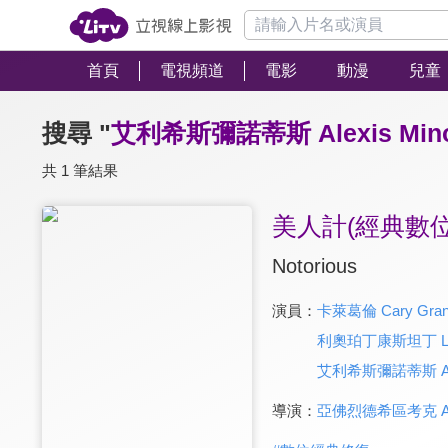
首頁
電視頻道
電影
動漫
兒童
搜尋 "
艾利希斯彌諾蒂斯 Alexis Mino
共 1 筆結果
美人計(經典數位
Notorious
演員：
卡萊葛倫 Cary Gran
利奧珀丁康斯坦丁 Leopo
艾利希斯彌諾蒂斯 Alexi
導演：
亞佛烈德希區考克 Alfre