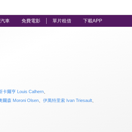
汽車
免費電影
單片租借
下載APP
卡爾亨 Louis Calhern
、
森 Moroni Olsen
、
伊萬特里索 Ivan Triesault
、