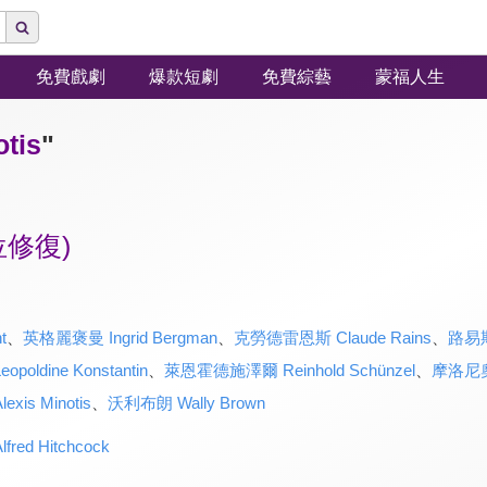
免費戲劇
爆款短劇
免費綜藝
蒙福人生
tis
"
修復)
t
、
英格麗褒曼 Ingrid Bergman
、
克勞德雷恩斯 Claude Rains
、
路易斯
ldine Konstantin
、
萊恩霍德施澤爾 Reinhold Schünzel
、
摩洛尼奧爾
s Minotis
、
沃利布朗 Wally Brown
d Hitchcock