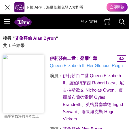
下載 APP，海量影劇免登入立即看
登入 / 註冊
搜尋 "
艾倫拜倫 Alan Byron
"
共 1 筆結果
伊莉莎白二世：榮耀年華
8.2
Queen Elizabeth II: Her Glorious Reign
演員：
伊莉莎白二世 Queen Elizabeth
II
、
羅伯特萊西 Robert Lacy
、
尼
古拉斯歐文 Nicholas Owen
、
賈
爾斯布蘭德雷斯 Gyles
Brandreth
、
英格麗塞華德 Ingrid
Seward
、
雨果維克斯 Hugo
幾乎零負評的傳奇女王
Vickers
導演：
艾倫拜倫 Alan Byron