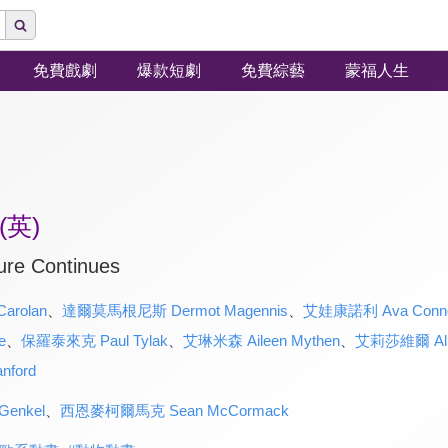
免費戲劇
爆款短劇
免費綜藝
蒙福人生
英)
ure Continues
rolan
、
達爾莫馬根尼斯 Dermot Magennis
、
艾娃康諾利 Ava Conno
e
、
保羅泰來克 Paul Tylak
、
艾琳米森 Aileen Mythen
、
艾莉莎維爾 Alis
nford
enkel
、
西恩麥柯爾馬克 Sean McCormack