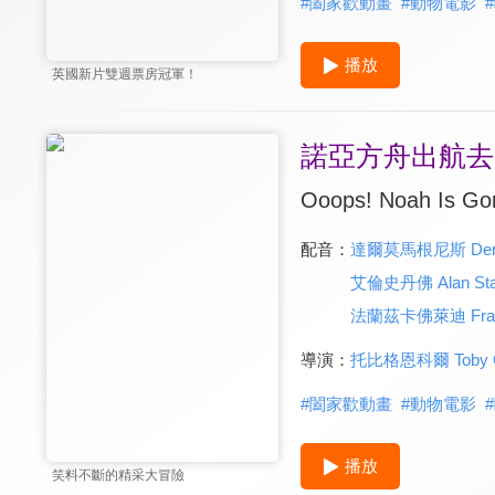
#
闔家歡動畫
#
動物電影
#
播放
英國新片雙週票房冠軍！
諾亞方舟出航去
Ooops! Noah Is Gon
配音：
達爾莫馬根尼斯 Dermo
艾倫史丹佛 Alan Sta
法蘭茲卡佛萊迪 Franci
導演：
托比格恩科爾 Toby G
#
闔家歡動畫
#
動物電影
#
播放
笑料不斷的精采大冒險