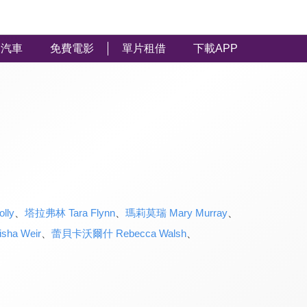
汽車
免費電影
單片租借
下載APP
lly
、
塔拉弗林 Tara Flynn
、
瑪莉莫瑞 Mary Murray
、
ha Weir
、
蕾貝卡沃爾什 Rebecca Walsh
、