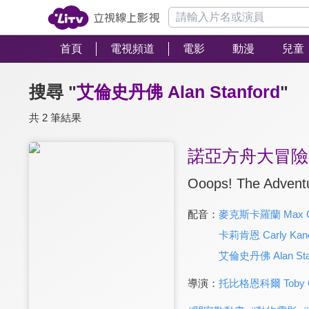
首頁
電視頻道
電影
動漫
兒童
搜尋 "
艾倫史丹佛 Alan Stanford
"
共 2 筆結果
諾亞方舟大冒險(
Ooops! The Advent
配音：
麥克斯卡羅蘭 Max Ca
卡莉肯恩 Carly Kan
艾倫史丹佛 Alan Sta
導演：
托比格恩科爾 Toby G