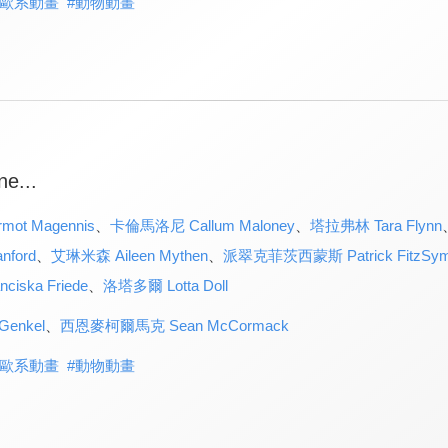
歐系動畫
#
動物動畫
e...
t Magennis
、
卡倫馬洛尼 Callum Maloney
、
塔拉弗林 Tara Flynn
nford
、
艾琳米森 Aileen Mythen
、
派翠克菲茨西蒙斯 Patrick FitzSym
ska Friede
、
洛塔多爾 Lotta Doll
enkel
、
西恩麥柯爾馬克 Sean McCormack
歐系動畫
#
動物動畫