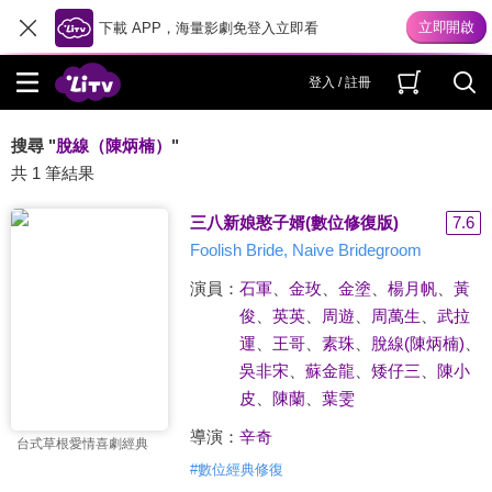
下載 APP，海量影劇免登入立即看
登入 / 註冊
搜尋 "
脫線（陳炳楠）
"
共 1 筆結果
三八新娘憨子婿(數位修復版)
7.6
Foolish Bride, Naive Bridegroom
演員：
石軍
、
金玫
、
金塗
、
楊月帆
、
黃
俊
、
英英
、
周遊
、
周萬生
、
武拉
運
、
王哥
、
素珠
、
脫線(陳炳楠)
、
吳非宋
、
蘇金龍
、
矮仔三
、
陳小
皮
、
陳蘭
、
葉雯
導演：
辛奇
台式草根愛情喜劇經典
#
數位經典修復