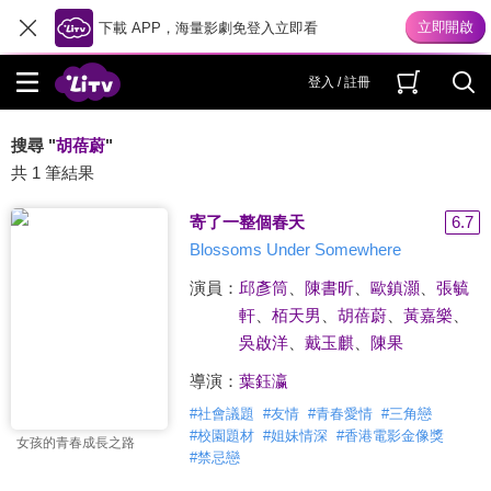
下載 APP，海量影劇免登入立即看
登入 / 註冊
搜尋 "
胡蓓蔚
"
共 1 筆結果
寄了一整個春天
6.7
Blossoms Under Somewhere
演員：
邱彥筒
、
陳書昕
、
歐鎮灝
、
張毓
軒
、
栢天男
、
胡蓓蔚
、
黃嘉樂
、
吳啟洋
、
戴玉麒
、
陳果
導演：
葉鈺瀛
#
社會議題
#
友情
#
青春愛情
#
三角戀
#
校園題材
#
姐妹情深
#
香港電影金像獎
女孩的青春成長之路
#
禁忌戀