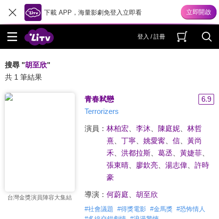
下載 APP，海量影劇免登入立即看
登入 / 註冊
搜尋 "
胡至欣
"
共 1 筆結果
青春弒戀
6.9
Terrorizers
演員：
林柏宏
、
李沐
、
陳庭妮
、
林哲
熹
、
丁寧
、
姚愛寗
、
信
、
黃尚
禾
、
洪都拉斯
、
葛丞
、
黃婕菲
、
張東晴
、
廖欽亮
、
湯志偉
、
許時
豪
導演：
何蔚庭
、
胡至欣
台灣金獎演員陣容大集結
#
社會議題
#
得獎電影
#
金馬獎
#
恐怖情人
#
多線交錯劇情
#
浪漫驚悚