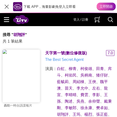
下載 APP，海量影劇免登入立即看
登入 / 註冊
搜尋 "
胡翔評
"
共 1 筆結果
天字第一號(數位修復版)
7.0
The Best Secret Agent
演員：
白虹
、
柳青
、
柯俊雄
、
田青
、
戽
斗
、
柯佑民
、
吳柄南
、
矮仔財
、
藍毓莉
、
周紹棟
、
王俠
、
魏平
澳
、
苗天
、
李允中
、
左右
、
龍
宣
、
李晴晴
、
費雲
、
李影
、
王
孫
、
陶述
、
吳燕
、
余仰聲
、
戴秉
轟動一時台語諜報片
剛
、
李敏郎
、
徐永康
、
樊卓如
、
胡翔評
、
王筠
、
楊烈
、
張正藍
、