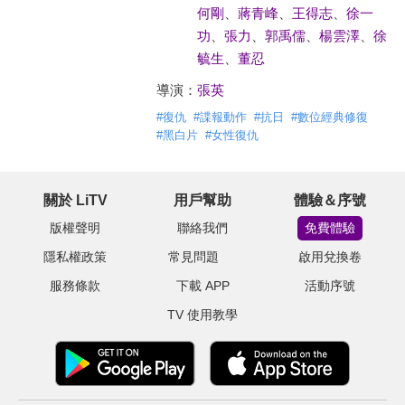
何剛
、
蔣青峰
、
王得志
、
徐一
功
、
張力
、
郭禹儒
、
楊雲澤
、
徐
毓生
、
董忍
導演：
張英
#
復仇
#
諜報動作
#
抗日
#
數位經典修復
#
黑白片
#
女性復仇
關於 LiTV
用戶幫助
體驗＆序號
版權聲明
聯絡我們
免費體驗
隱私權政策
常見問題
啟用兌換卷
服務條款
下載 APP
活動序號
TV 使用教學