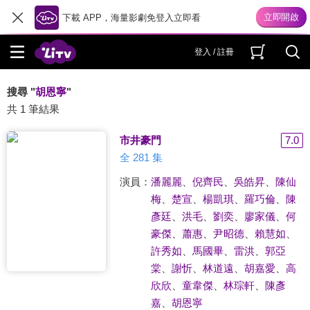
下載 APP，海量影劇免登入立即看
登入 / 註冊
搜尋 "
胡恩寧
"
共 1 筆結果
市井豪門
7.0
全 281 集
演員：
潘麗麗
、
倪齊民
、
吳皓昇
、
陳仙
梅
、
楚宣
、
楊凱琪
、
羅巧倫
、
陳
彥廷
、
洪毛
、
劉奕
、
廖家儀
、
何
豪傑
、
蕭惠
、
尹昭德
、
賴慧如
、
許秀如
、
馬國畢
、
雷洪
、
郭亞
棠
、
謝忻
、
林道遠
、
胡嘉愛
、
高
欣欣
、
童韋傑
、
林琮軒
、
陳彥
嘉
、
胡恩寧