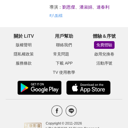
導演：
劉恩傑
、
潘淑娟
、
連春利
#
八點檔
關於 LiTV
用戶幫助
體驗＆序號
版權聲明
聯絡我們
免費體驗
隱私權政策
常見問題
啟用兌換卷
服務條款
下載 APP
活動序號
TV 使用教學
Copyright © 2011-
2026